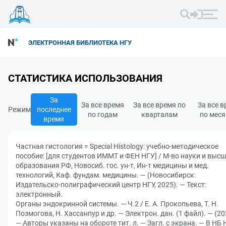
ЭЛЕКТРОННАЯ БИБЛИОТЕКА НГУ
СТАТИСТИКА ИСПОЛЬЗОВАНИЯ
За
За все время
За все время по
За все 
Режим
последнее
по годам
кварталам
по мес
время
Частная гистология = Special Histology: учебно‐методическое
пособие: [для студентов ИММТ и ФЕН НГУ] / М-во науки и высш
образования РФ, Новосиб. гос. ун-т, Ин-т медицины и мед.
технологий, Каф. фундам. медицины. — (Новосибирск:
Издательско-полиграфический центр НГУ, 2025). — Текст:
электронный.
Органы эндокринной системы. — Ч.2 / Е. А. Прокопьева, Т. Н.
Позмогова, Н. Хассанпур и др. — Электрон. дан. (1 файл). — (20
— Авторы указаны на обороте тит. л. — Загл. с экрана. — В НБ