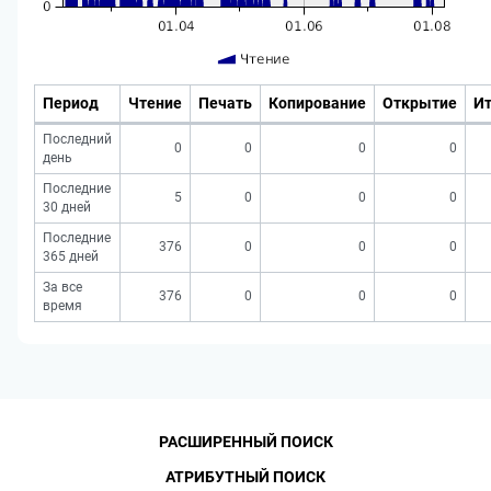
Период
Чтение
Печать
Копирование
Открытие
Ит
Последний
0
0
0
0
день
Последние
5
0
0
0
30 дней
Последние
376
0
0
0
365 дней
За все
376
0
0
0
время
РАСШИРЕННЫЙ ПОИСК
АТРИБУТНЫЙ ПОИСК