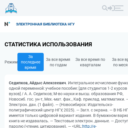
ЭЛЕКТРОННАЯ БИБЛИОТЕКА НГУ
СТАТИСТИКА ИСПОЛЬЗОВАНИЯ
За
За все время
За все время по
За все 
Режим
последнее
по годам
кварталам
по мес
время
Седипков, Айдыс Алексеевич
. Интегральное исчисление функ
одной переменной: учебное пособие: [для студентов 1-2 курсов
вузов] / А. А. Седипков; М-во науки и высш. образования РФ,
Новосиб. гос. ун-т, Мех.-мат. фак., Каф. приклад. математики. 
Электрон. дан. (1 файл). — (Новосибирск: Издательско-
полиграфический центр НГУ, 2025). — Загл. с экрана. — В НБ Н
имеется только цифровой вариант издания. В бумажном вари
книга не издавалась. — Текстовые электрон. данные. — Доступ
паролю (чтение, цитирование). — <URL:
http://e-