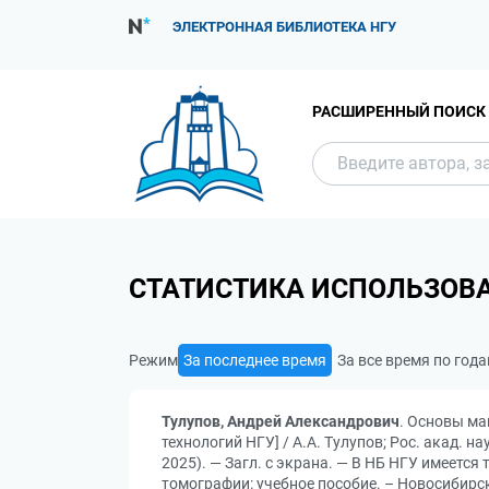
ЭЛЕКТРОННАЯ БИБЛИОТЕКА НГУ
РАСШИРЕННЫЙ ПОИСК
СТАТИСТИКА ИСПОЛЬЗОВ
Режим
За последнее время
За все время по год
Тулупов, Андрей Александрович
. Основы ма
технологий НГУ] / А.А. Тулупов; Рос. акад. н
2025). — Загл. с экрана. — В НБ НГУ имеетс
томографии: учебное пособие. – Новосибирск