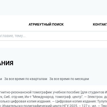
АТРИБУТНЫЙ ПОИСК
КОНТАК
АНИЯ
ам
За все время по кварталам
За все время по месяцам
гнитно-резонансной томографии: учебное пособие: [для студентов
аук, Сиб. отд-ние, Ин-т "Международ. томограф. центр". — Электрон. 
я только цифровая копия издания. — Цифровая копия издания: Тулу
: Издательско-полиграфический центр НГУ, 2025. – 127 с.: ил. — Т