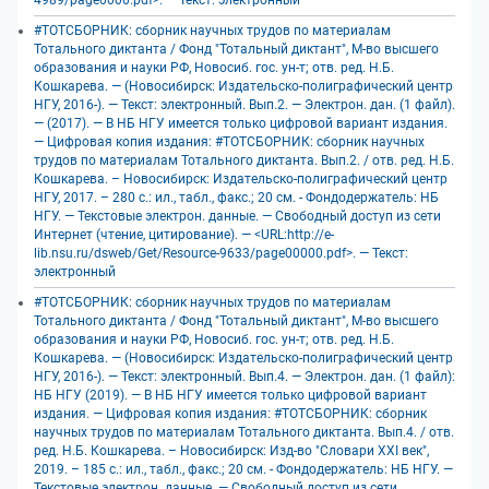
4989/page0000.pdf>. — Текст: электронный
#ТОТСБОРНИК: сборник научных трудов по материалам
Тотального диктанта / Фонд "Тотальный диктант", М-во высшего
образования и науки РФ, Новосиб. гос. ун-т; отв. ред. Н.Б.
Кошкарева. — (Новосибирск: Издательско-полиграфический центр
НГУ, 2016-). — Текст: электронный. Вып.2. — Электрон. дан. (1 файл).
— (2017). — В НБ НГУ имеется только цифровой вариант издания.
— Цифровая копия издания: #ТОТСБОРНИК: сборник научных
трудов по материалам Тотального диктанта. Вып.2. / отв. ред. Н.Б.
Кошкарева. – Новосибирск: Издательско-полиграфический центр
НГУ, 2017. – 280 с.: ил., табл., факс.; 20 см. - Фондодержатель: НБ
НГУ. — Текстовые электрон. данные. — Свободный доступ из сети
Интернет (чтение, цитирование). — <URL:http://e-
lib.nsu.ru/dsweb/Get/Resource-9633/page00000.pdf>. — Текст:
электронный
#ТОТСБОРНИК: сборник научных трудов по материалам
Тотального диктанта / Фонд "Тотальный диктант", М-во высшего
образования и науки РФ, Новосиб. гос. ун-т; отв. ред. Н.Б.
Кошкарева. — (Новосибирск: Издательско-полиграфический центр
НГУ, 2016-). — Текст: электронный. Вып.4. — Электрон. дан. (1 файл):
НБ НГУ (2019). — В НБ НГУ имеется только цифровой вариант
издания. — Цифровая копия издания: #ТОТСБОРНИК: сборник
научных трудов по материалам Тотального диктанта. Вып.4. / отв.
ред. Н.Б. Кошкарева. – Новосибирск: Изд-во "Словари XXI век",
2019. – 185 с.: ил., табл., факс.; 20 см. - Фондодержатель: НБ НГУ. —
Текстовые электрон. данные. — Свободный доступ из сети