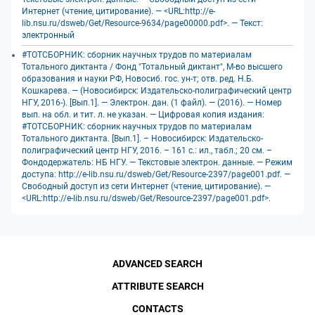
Интернет (чтение, цитирование). — <URL:http://e-
lib.nsu.ru/dsweb/Get/Resource-9634/page00000.pdf>. — Текст:
электронный
#ТОТСБОРНИК: сборник научных трудов по материалам
Тотального диктанта / Фонд "Тотальный диктант", М-во высшего
образования и науки РФ, Новосиб. гос. ун-т; отв. ред. Н.Б.
Кошкарева. — (Новосибирск: Издательско-полиграфический центр
НГУ, 2016-). [Вып.1]. — Электрон. дан. (1 файл). — (2016). — Номер
вып. на обл. и тит. л. не указан. — Цифровая копия издания:
#ТОТСБОРНИК: сборник научных трудов по материалам
Тотального диктанта. [Вып.1]. – Новосибирск: Издательско-
полиграфический центр НГУ, 2016. – 161 с.: ил., табл.; 20 см. –
Фондодержатель: НБ НГУ. — Текстовые электрон. данные. — Режим
доступа: http://e-lib.nsu.ru/dsweb/Get/Resource-2397/page001.pdf. —
Свободный доступ из сети Интернет (чтение, цитирование). —
<URL:http://e-lib.nsu.ru/dsweb/Get/Resource-2397/page001.pdf>.
ADVANCED SEARCH
ATTRIBUTE SEARCH
CONTACTS