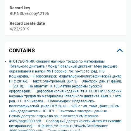
Record key
RU\NSU\elcopy\2196
Record create date
4/22/2019
CONTAINS
#ТОТСБОРНИК: сборник научных трудов по материалам
Тотального диктанта / Фонд "Тотальный диктант", М-во высшего
образования и науки РФ, Новосиб. гос. ун-т; отв. ред. Н.Б.
Кошкарева. — (Новосибирск: Издательско-полиграфический центр
НГУ, 2016-). — Текст: электронный. Вып.3. — Электрон. дан. (1 файл).
— (2018). — На авантит.: К 100-летию реформы русской
орфографии. — Цифровая копия издания: #ТОТСБОРНИК: сборник
научных трудов по материалам Тотального диктанта. Вып.3. / отв.
ред. Н.Б. Кошкарева. – Новосибирск: Издательско-
полиграфический центр НГУ, 2018. – 289 с.: ил., табл., факс.; 20 см.
- Фондодержатель: НБ НГУ. — Текстовые электрон. данные. —
Режим доступа: http://e-lib.nsu.ru/dsweb/Get/Resource-
4989/page0000.pdf. — Свободный доступ из сети Интернет (чтение,
цитирование). — <URL:http://e-lib.nsu.ru/dsweb/Get/Resource-