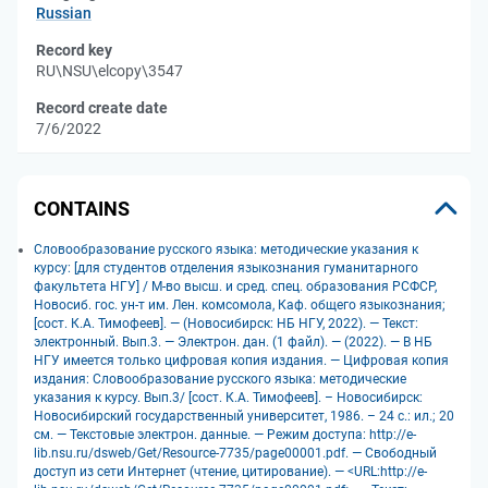
Russian
Record key
RU\NSU\elcopy\3547
Record create date
7/6/2022
CONTAINS
Словообразование русского языка: методические указания к
курсу: [для студентов отделения языкознания гуманитарного
факультета НГУ] / М-во высш. и сред. спец. образования РСФСР,
Новосиб. гос. ун-т им. Лен. комсомола, Каф. общего языкознания;
[сост. К.А. Тимофеев]. — (Новосибирск: НБ НГУ, 2022). — Текст:
электронный. Вып.3. — Электрон. дан. (1 файл). — (2022). — В НБ
НГУ имеется только цифровая копия издания. — Цифровая копия
издания: Словообразование русского языка: методические
указания к курсу. Вып.3/ [сост. К.А. Тимофеев]. – Новосибирск:
Новосибирский государственный университет, 1986. – 24 с.: ил.; 20
см. — Текстовые электрон. данные. — Режим доступа: http://e-
lib.nsu.ru/dsweb/Get/Resource-7735/page00001.pdf. — Свободный
доступ из сети Интернет (чтение, цитирование). — <URL:http://e-