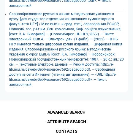
lib.nsu.ru/dsweb/Get/Resource-7735/page00001.pdf>. — Текст:
электронный
Словообразование русского языка: методические указания к
курсу: [для студентов отделения языкознания гуманитарного
факультета НГУ] / М-во высш. и сред. спец. образования РСФСР,
Новосиб. гос. ун-т им. Лен. комсомола, Каф. общего языкознания;
[сост. К.А. Тимофеев]. — (Новосибирск: НБ НГУ, 2022). — Текст:
электронный. Вып.4. — Электрон. дан. (1 файл). — (2022). — В НБ
НГУ имеется только цифровая копия издания. — Цифровая копия
издания: Словообразование русского языка: методические
указания к курсу. Вып.4/ [сост. К.А. Тимофеев]. – Новосибирск:
Новосибирский государственный университет, 1987. – 20 с.: ил.; 20
см. — Текстовые электрон. данные. — Режим доступа: http://e-
lib.nsu.ru/dsweb/Get/Resource-7692/page000.pdf. — Свободный
доступ из сети Интернет (чтение, цитирование). — <URL:http://e-
lib.nsu.ru/dsweb/Get/Resource-7692/page000.pdf>. — Текст:
электронный
ADVANCED SEARCH
ATTRIBUTE SEARCH
CONTACTS