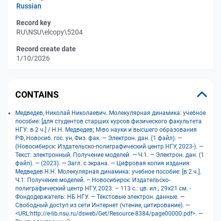
Russian
Record key
RU\NSU\elcopy\5204
Record create date
1/10/2026
CONTAINS
Медведев, Николай Николаевич. Молекулярная динамика: учебное
пособие: [для студентов старших курсов физического факультета
НГУ: в 2 ч.] / Н.Н. Медведев; М-во науки и высшего образования
РФ, Новосиб. гос. ун, Физ. фак. — Электрон. дан. (1 файл). —
(Новосибирск: Издательско-полиграфический центр НГУ, 2023-). —
Текст: электронный. Получение моделей. — Ч.1. — Электрон. дан. (1
файл). — (2023). — Загл. с экрана. — Цифровая копия издания:
Медведев Н.Н. Молекулярная динамика: учебное пособие: [в 2 ч.].
Ч.1: Получение моделей. – Новосибирск: Издательско-
полиграфический центр НГУ, 2023. – 113 с.: цв. ил.; 29x21 см. -
Фондодержатель: НБ НГУ. — Текстовые электрон. данные. —
Свободный доступ из сети Интернет (чтение, цитирование). —
<URL:http://e-lib.nsu.ru/dsweb/Get/Resource-8384/page00000.pdf>. —