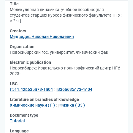
Title
Молекулярная динамика: учебное пособие: [для
студентов старших курсов физического факультета НГУ:
в 2 ч.]
Creators
Медведев Николай Николаевич
Organization
Новосибирский гос. университет. Физический фак.
Electronic publication
Новосибирск: Издательско-полиграфический центр НГУ,
2023-
LBC
Г511.42в635я73-1я04
;
В36в635я73-1я04
Literature on branches of knowledge
Химические науки ( Г )
;
Физика ( В3 )
Document type
Tutorial
Language