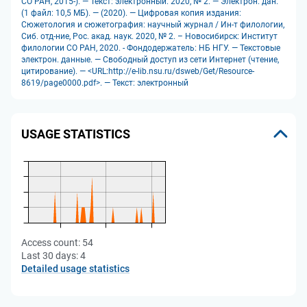
СО РАН, 2015-). — Текст: электронный. 2020, № 2. — Электрон. дан.
(1 файл: 10,5 МБ). — (2020). — Цифровая копия издания:
Сюжетология и сюжетография: научный журнал / Ин-т филологии,
Сиб. отд-ние, Рос. акад. наук. 2020, № 2. – Новосибирск: Институт
филологии СО РАН, 2020. - Фондодержатель: НБ НГУ. — Текстовые
электрон. данные. — Свободный доступ из сети Интернет (чтение,
цитирование). — <URL:http://e-lib.nsu.ru/dsweb/Get/Resource-
8619/page0000.pdf>. — Текст: электронный
USAGE STATISTICS
Access count:
54
Last 30 days:
4
Detailed usage statistics