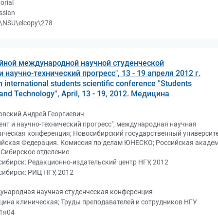
orial
ssian
\NSU\elcopy\278
йной международной научной студенческой
 научно-технический прогресс", 13 - 19 апреля 2012 г.
 international students scientific conference ''Students
and Technology'', April, 13 - 19, 2012. Медицина
овский Андрей Георгиевич
ент и научно-технический прогресс", международная научная
нческая конференция; Новосибирский государственный университе
ийская Федерация. Комиссия по делам ЮНЕСКО; Российская акаде
 Сибирское отделение
ибирск: Редакционно-издательский центр НГУ, 2012
ибирск: РИЦ НГУ, 2012
ународная научная студенческая конференция
ина клиническая; Труды преподавателей и сотрудников НГУ
31я04