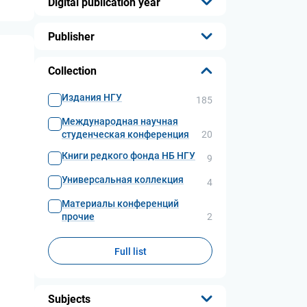
Digital publication year
...
Publisher
...
Collection
Издания НГУ
185
Международная научная
студенческая конференция
20
Книги редкого фонда НБ НГУ
9
Универсальная коллекция
4
Материалы конференций
прочие
2
Full list
Subjects