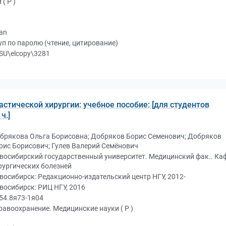
 ( Р )
an
п по паролю (чтение, цитирование)
SU\elcopy\3281
стической хирургии: учебное пособие: [для студентов
ч.]
брякова Ольга Борисовна; Добряков Борис Семенович; Добряков
рис Борисович; Гулев Валерий Семёнович
восибирский государственный университет. Медицинский фак.. Ка
рургических болезней
восибирск: Редакционно-издательский центр НГУ, 2012-
восибирск: РИЦ НГУ, 2016
54.8я73-1я04
равоохранение. Медицинские науки ( Р )