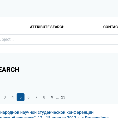
ATTRIBUTE SEARCH
CONTAC
EARCH
...
3
4
5
6
7
8
9
23
народной научной студенческой конференции
ческий прогресс", 12 - 18 апреля 2013 г. = Proceedings