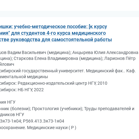
ишки: учебно-методическое пособие: [к курсу
мия" для студентов 4-го курса медицинского
стве руководства для самостоятельной работы
шов Вадим Васильевич (медицина); Анцырева Юлия Александровна
цина); Старкова Елена Владимировна (медицина); Ларионов Пётр
йлович
ибирский государственный университет. Медицинский фак.. Каф.
аментальной медицины
ибирск: Редакционно-издательский центр НГУ, 2010
ибирск: НБ НГУ, 2022
ния НГУ
ник (болезни); Проктология (учебники); Труды преподавателей и
удников НГУ
3я73-1я04; Р569.413.3я73-1я04
оохранение. Медицинские науки ( Р )