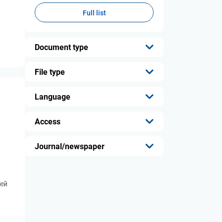
Full list
Document type
...
File type
...
Language
...
Access
...
Journal/newspaper
...
лей