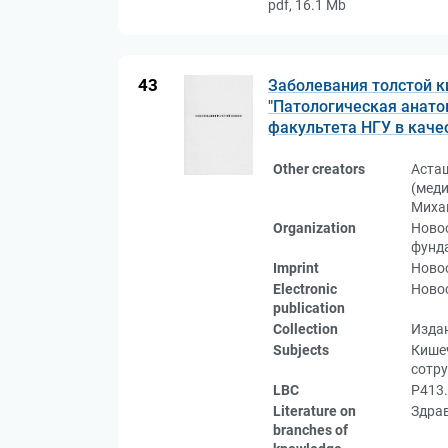
pdf, 16.1 Mb
43
Заболевания толстой к
"Патологическая анато
факультета НГУ в каче
Other creators
Аста
(меди
Миха
Organization
Новос
фунд
Imprint
Новос
Electronic
Новос
publication
Collection
Изда
Subjects
Кишеч
сотр
LBC
Р413.
Literature on
Здрав
branches of