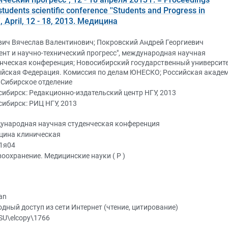
 students scientific conference ''Students and Progress in
, April, 12 - 18, 2013. Медицина
вич Вячеслав Валентинович; Покровский Андрей Георгиевич
ент и научно-технический прогресс", международная научная
нческая конференция; Новосибирский государственный университе
ийская Федерация. Комиссия по делам ЮНЕСКО; Российская акаде
 Сибирское отделение
ибирск: Редакционно-издательский центр НГУ, 2013
ибирск: РИЦ НГУ, 2013
ународная научная студенческая конференция
цина клиническая
31я04
оохранение. Медицинские науки ( Р )
an
дный доступ из сети Интернет (чтение, цитирование)
SU\elcopy\1766