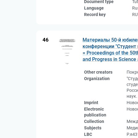
Document type
Tut
Language
Ru
Record key
RU
46
Материалы 50-й юбиле
конференции "Студент и
= Proceedings of the 50th
and Progress in Science 
Other creators
Покр
Organization
"Студ
студе
Росс
наук.
Imprint
Новос
Electronic
Новос
publication
Collection
Межд
Subjects
Медиц
LBC
Р.я4