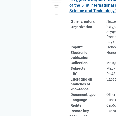
of the 51st international
Science and Technology''
Other creators
Ляхо
Organization
"Студ
студе
Росс
наук.
Imprint
Новос
Electronic
Новос
publication
Collection
Межд
Subjects
Меди
LBC
Р.я4
Literature on
Здрав
branches of
knowledge
Document type
Other
Language
Russi
Rights
Свобо
Record key
RU\N