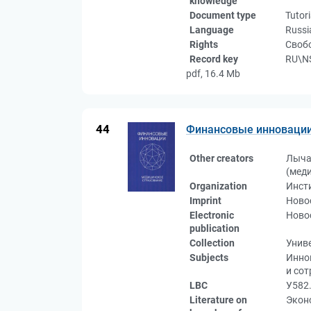
knowledge
Document type
Tutori
Language
Russi
Rights
Свобо
Record key
RU\N
pdf, 16.4 Mb
44
Финансовые инновации.
Other creators
Лыча
(мед
Organization
Инст
Imprint
Новос
Electronic
Новос
publication
Collection
Унив
Subjects
Инно
и со
LBC
У582.
Literature on
Эконо