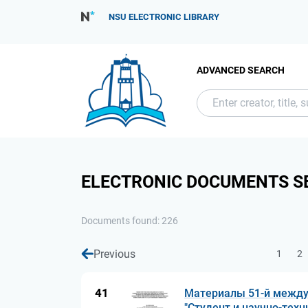
NSU ELECTRONIC LIBRARY
ADVANCED SEARCH
ELECTRONIC DOCUMENTS S
Documents found: 226
Previous
1
2
41
Материалы 51-й между
"Студент и научно-техни