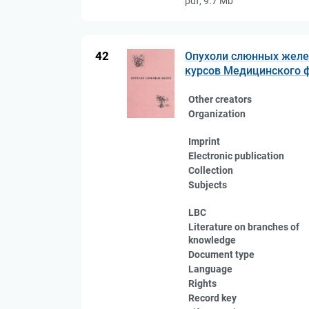
pdf, 9.7 Mb
42
Опухоли слюнных желез
курсов Медицинского ф
Other creators
Organization
Imprint
Electronic publication
Collection
Subjects
LBC
Literature on branches of
knowledge
Document type
Language
Rights
Record key