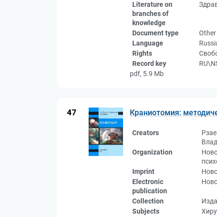
Literature on
Здрав
branches of
knowledge
Document type
Other
Language
Russi
Rights
Свобо
Record key
RU\N
pdf, 5.9 Mb
47
Краниотомия: методиче
Creators
Рзае
Влад
Organization
Ново
псих
Imprint
Ново
Electronic
Ново
publication
Collection
Изда
Subjects
Хиру