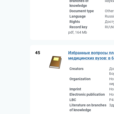
branches of
науки
knowledge
Document type
Other
Language
Russi
Rights
Досту
Record key
RU\N
pdf, 164 Mb
45
Избранные вопросы пла
медицинских вузов: в 6 
Creators
До
Бо
Organization
Но
хи
Imprint
Но
Electronic publication
Но
LBC
Р4
Literature on branches
Зд
of knowledge