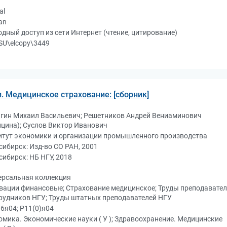
al
an
дный доступ из сети Интернет (чтение, цитирование)
SU\elcopy\3449
 Медицинское страхование: [сборник]
гин Михаил Васильевич; Решетников Андрей Вениаминович
ицина); Суслов Виктор Иванович
итут экономики и организации промышленного производства
ибирск: Изд-во СО РАН, 2001
ибирск: НБ НГУ, 2018
ерсальная коллекция
вации финансовые; Страхование медицинское; Труды преподавате
трудников НГУ; Труды штатных преподавателей НГУ
6я04; Р11(0)я04
мика. Экономические науки ( У ); Здравоохранение. Медицинские