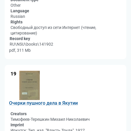
Other
Language
Russian
Rights
Свободный доступ из сети Интернет (чтение,
цитирование)
Record key
RU\NSU\books\141902
pdf, 311 Mb
19
Очерки пушного дела в Якутии
Creators
Тимофеев-Терешкин Михаил Николаевич
Imprint
Иркутск: Тип. изд. "Власть Труда", 1927