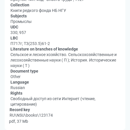
Collection
Книги редкого фонда НБ НГУ
Subjects
Промыслы
UDC
330; 957
LBC
П717г; Т3(253.5)61-2
Literature on branches of knowledge
Сельское и лесное хозяйство. Сельскохозяйственные и
лесохозяйственные науки ( П ); История. Исторические
науки ( Т )
Document type
Other
Language
Russian
Rights
Свободный доступ из сети Интернет (чтение,
цитирование)
Record key
RU\NSU\books\123174
pdf, 37 Mb