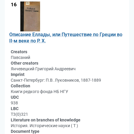
16
Описание Еллады, или Путешествие по Греции во
II-м веке по Р. Х.
Creators
Павсаний
Other creators
Янчевецкий Григорий Андреевич
Imprint
Санкт-Петербург: П.В. Луковников, 1887-1889
Collection
Книги редкого фонда НБ НГУ
UDC
938
LBC
Т3(0)321
Literature on branches of knowledge
История. Исторические науки ( Т )
Document type