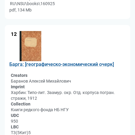
RU\NSU\books\160925
pdf, 134 Mb
12
Барга: [географическо-экономический очерк]
Creators
Баранов Алексей Михайлович
Imprint
Харбин: Типо-лит. Заамур. окр. Отд. корпуса погран.
стражи, 1912
Collection
Книги редкого фонда НБ НГУ
UDC
950
LBC
Т3(5Кит)5