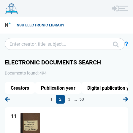
NSU ELECTRONIC LIBRARY
ELECTRONIC DOCUMENTS SEARCH
Documents found: 494
Creators
Publication year
Digital publication ye
...
1
2
3
50
11