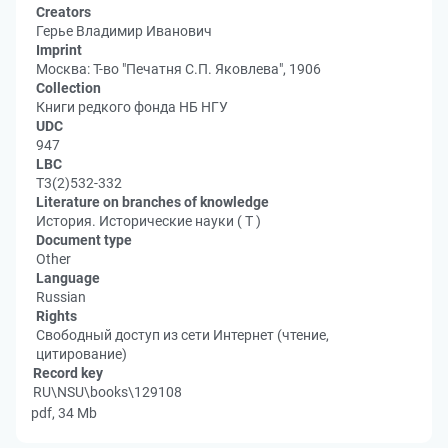
Creators
Герье Владимир Иванович
Imprint
Москва: Т-во "Печатня С.П. Яковлева", 1906
Collection
Книги редкого фонда НБ НГУ
UDC
947
LBC
Т3(2)532-332
Literature on branches of knowledge
История. Исторические науки ( Т )
Document type
Other
Language
Russian
Rights
Свободный доступ из сети Интернет (чтение,
цитирование)
Record key
RU\NSU\books\129108
pdf, 34 Mb