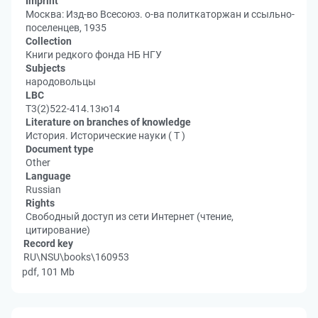
Imprint
Москва: Изд-во Всесоюз. о-ва политкаторжан и ссыльно-
поселенцев, 1935
Collection
Книги редкого фонда НБ НГУ
Subjects
народовольцы
LBC
Т3(2)522-414.13ю14
Literature on branches of knowledge
История. Исторические науки ( Т )
Document type
Other
Language
Russian
Rights
Свободный доступ из сети Интернет (чтение,
цитирование)
Record key
RU\NSU\books\160953
pdf, 101 Mb