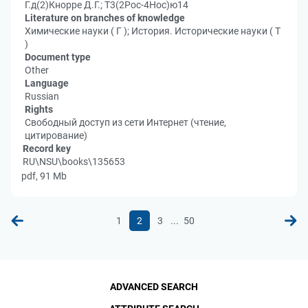
Г.д(2)Кнорре Д.Г.; Т3(2Рос-4Нос)ю14
Literature on branches of knowledge
Химические науки ( Г ); История. Исторические науки ( Т
)
Document type
Other
Language
Russian
Rights
Свободный доступ из сети Интернет (чтение,
цитирование)
Record key
RU\NSU\books\135653
pdf, 91 Mb
...
1
2
3
50
ADVANCED SEARCH