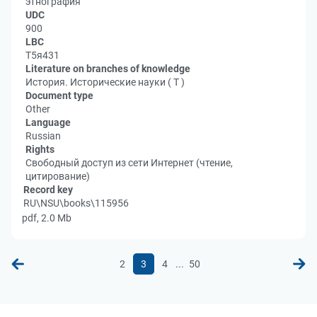
этнография
UDC
900
LBC
Т5я431
Literature on branches of knowledge
История. Исторические науки ( Т )
Document type
Other
Language
Russian
Rights
Свободный доступ из сети Интернет (чтение,
цитирование)
Record key
RU\NSU\books\115956
pdf, 2.0 Mb
...
2
3
4
50