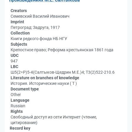
Creators
Семевский Василий Иванович
Imprint
Петроград: Задруга, 1917
Collection
Книги редкого фонда НБ НГУ
Subjects
Крепостное право; Реформа крестьянская 1861 года
UDC
947
LBC
Ш5(2=Р)5-4(Салтыков-Щедрин М.Е.)4; Т3(2)522-210.6
Literature on branches of knowledge
История. Исторические науки ( Т )
Document type
Other
Language
Russian
Rights
Свободный доступ из сети Интернет (чтение,
цитирование)
Record key