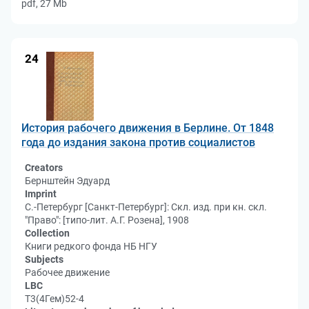
pdf, 27 Mb
24
История рабочего движения в Берлине. От 1848
года до издания закона против социалистов
Creators
Бернштейн Эдуард
Imprint
С.-Петербург [Санкт-Петербург]: Скл. изд. при кн. скл.
"Право": [типо-лит. А.Г. Розена], 1908
Collection
Книги редкого фонда НБ НГУ
Subjects
Рабочее движение
LBC
Т3(4Гем)52-4