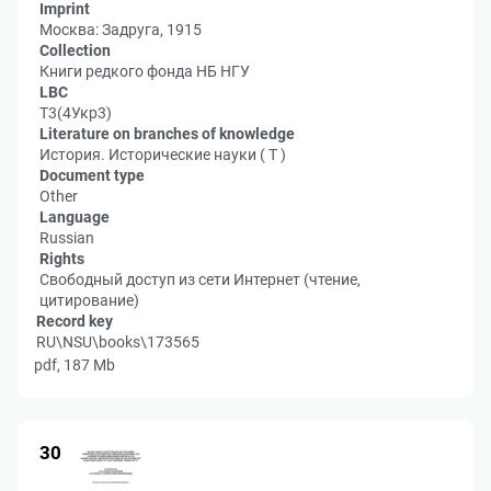
Imprint
Москва: Задруга, 1915
Collection
Книги редкого фонда НБ НГУ
LBC
Т3(4Укр3)
Literature on branches of knowledge
История. Исторические науки ( Т )
Document type
Other
Language
Russian
Rights
Свободный доступ из сети Интернет (чтение,
цитирование)
Record key
RU\NSU\books\173565
pdf, 187 Mb
30