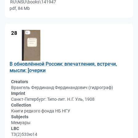
RU\NSU\books\141947
pdf, 84 Mb
28
В обновлённой России: впечатления, встречи,
мысли: [очерки
Creators
Врангель Фердинанд Фердинандович (гидрограф)
Imprint
Санкт-Петербург: Типо-лит. Н.Г. Уль, 1908
Collection
Книги редкого фонда НБ НГУ
Subjects
Мемуары
LBC
Т3(2)533ю14