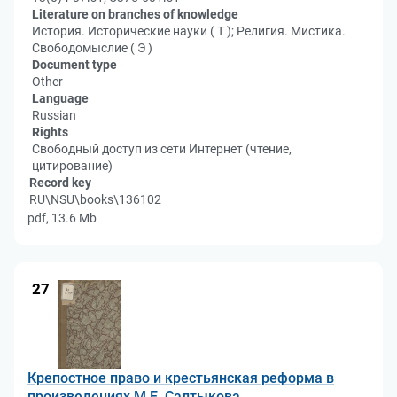
Literature on branches of knowledge
История. Исторические науки ( Т ); Религия. Мистика.
Свободомыслие ( Э )
Document type
Other
Language
Russian
Rights
Свободный доступ из сети Интернет (чтение,
цитирование)
Record key
RU\NSU\books\136102
pdf, 13.6 Mb
27
Крепостное право и крестьянская реформа в
произведениях М.Е. Салтыкова