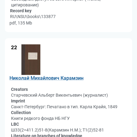
цитирование)
Record key
RU\NSU\books\133877
pdf, 135 Mb
22
Николай Михайлович Карамзин
Creators
Старчевский Альберт Викентьевич (журналист)
Imprint
Санкт-Петербург: Печатано в тип. Карла Крайя, 1849
Collection
Книги редкого фонда НБ НГУ
LBC
Ш33(2=411.2)51-8(Карамзин Н.М.); Т1(2)52-81
Literature on branches of knowledge