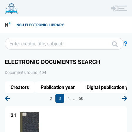
NSU ELECTRONIC LIBRARY
ELECTRONIC DOCUMENTS SEARCH
Documents found: 494
Creators
Publication year
Digital publication ye
...
2
3
4
50
21