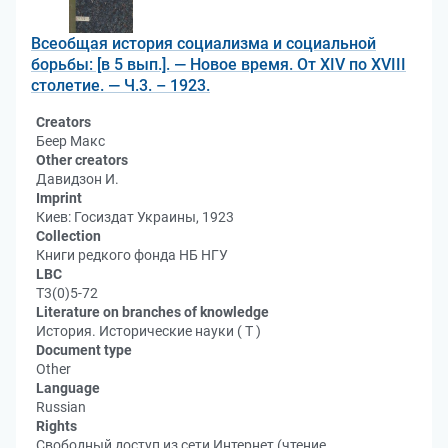
Всеобщая история социализма и социальной
борьбы: [в 5 вып.]. — Новое время. От XIV по XVIII
столетие. — Ч.3. – 1923.
Creators
Беер Макс
Other creators
Давидзон И.
Imprint
Киев: Госиздат Украины, 1923
Collection
Книги редкого фонда НБ НГУ
LBC
Т3(0)5-72
Literature on branches of knowledge
История. Исторические науки ( Т )
Document type
Other
Language
Russian
Rights
Свободный доступ из сети Интернет (чтение,