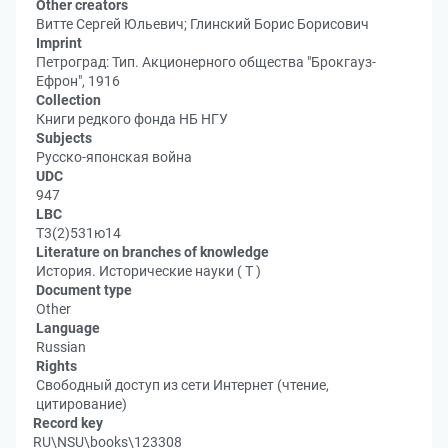
Other creators
Витте Сергей Юльевич; Глинский Борис Борисович
Imprint
Петроград: Тип. Акционерного общества "Брокгауз-
Ефрон", 1916
Collection
Книги редкого фонда НБ НГУ
Subjects
Русско-японская война
UDC
947
LBC
Т3(2)531ю14
Literature on branches of knowledge
История. Исторические науки ( Т )
Document type
Other
Language
Russian
Rights
Свободный доступ из сети Интернет (чтение,
цитирование)
Record key
RU\NSU\books\123308