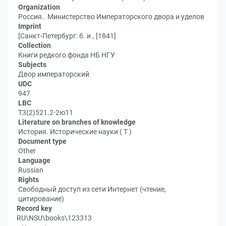
Organization
Россия.. Министерство Императорского двора и уделов
Imprint
[Санкт-Петербург: б. и., [1841]
Collection
Книги редкого фонда НБ НГУ
Subjects
Двор императорский
UDC
947
LBC
Т3(2)521.2-2ю11
Literature on branches of knowledge
История. Исторические науки ( Т )
Document type
Other
Language
Russian
Rights
Свободный доступ из сети Интернет (чтение,
цитирование)
Record key
RU\NSU\books\123313