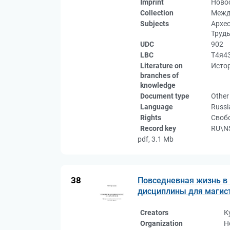
Imprint
Новос
Collection
Межд
Subjects
Архео
Труды
UDC
902
LBC
Т4я4
Literature on
Истор
branches of
knowledge
Document type
Other
Language
Russi
Rights
Свобо
Record key
RU\N
pdf, 3.1 Mb
38
Повседневная жизнь в 
дисциплины для магис
Creators
К
Organization
Н