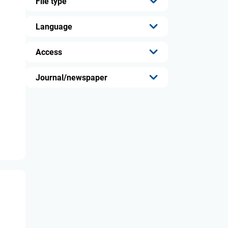
File type
...
Language
...
Access
...
Journal/newspaper
...