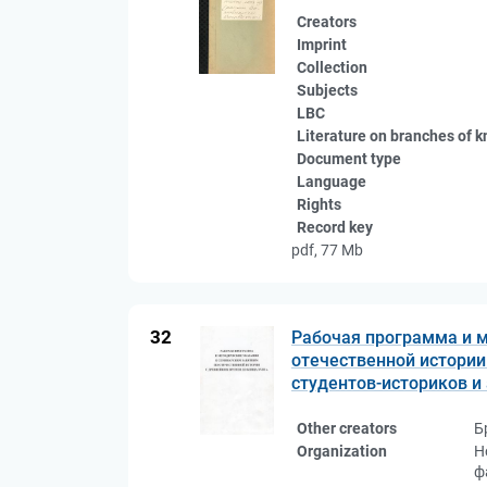
Creators
Imprint
Collection
Subjects
LBC
Literature on branches of 
Document type
Language
Rights
Record key
pdf, 77 Mb
32
Рабочая программа и м
отечественной истории 
студентов-историков и 
Other creators
Б
Organization
Н
ф