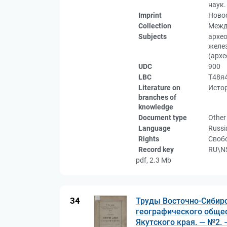
наук.
Imprint
Новос
Collection
Межд
Subjects
архео
желез
(архе
UDC
900
LBC
Т48я
Literature on
Истор
branches of
knowledge
Document type
Other
Language
Russi
Rights
Свобо
Record key
RU\N
pdf, 2.3 Mb
34
Труды Восточно-Сибирс
географического общест
Якутского края. — №2. 