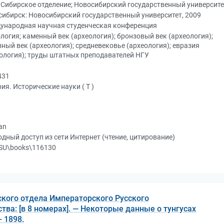
 Сибирское отделение; Новосибирский государственный университе
ибирск: Новосибирский государственный университет, 2009
ународная научная студенческая конференция
логия; каменный век (археология); бронзовый век (археология);
ный век (археология); средневековье (археология); евразия
ология); труды штатных преподавателей НГУ
431
ия. Исторические науки ( Т )
an
дный доступ из сети Интернет (чтение, цитирование)
SU\books\116130
кого отдела Императорского Русского
ва: [в 8 номерах]. — Некоторые данные о тунгусах
– 1898.