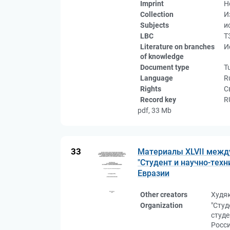
Imprint
Н
Collection
И
Subjects
и
LBC
Т
Literature on branches
И
of knowledge
Document type
Tu
Language
R
Rights
С
Record key
R
pdf, 33 Mb
33
Материалы XLVII межд
"Студент и научно-техн
Евразии
Other creators
Худя
Organization
"Студ
студ
Росс