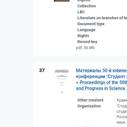
Imprint
Collection
LBC
Literature on branches of 
Document type
Language
Rights
Record key
pdf, 36 Mb
37
Материалы 50-й юбиле
конференции "Студент и
= Proceedings of the 50th
and Progress in Science 
Other creators
Худя
Organization
"Студ
студе
Росс
наук.