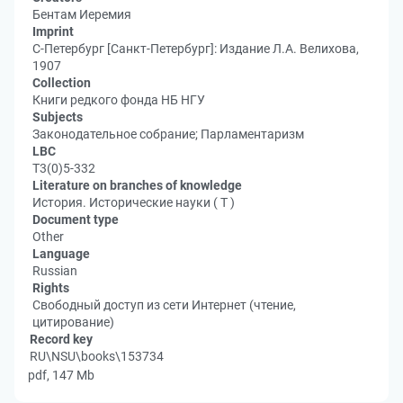
Бентам Иеремия
Imprint
С-Петербург [Санкт-Петербург]: Издание Л.А. Велихова,
1907
Collection
Книги редкого фонда НБ НГУ
Subjects
Законодательное собрание; Парламентаризм
LBC
Т3(0)5-332
Literature on branches of knowledge
История. Исторические науки ( Т )
Document type
Other
Language
Russian
Rights
Свободный доступ из сети Интернет (чтение,
цитирование)
Record key
RU\NSU\books\153734
pdf, 147 Mb