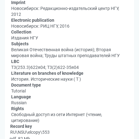
Imprint
Новосибирск: Редакционно-издательский центр НГУ,
2012
Electronic publication
Новосибирск: РИЦ НГУ, 2016
Collection
Издания НГУ
Subjects
Великая Отечественная война (история); Вторая
мировая война; Труды штатных преподавателей НГУ
LBC
Т3(253.3)622я04; Т3(2)622-35я04
Literature on branches of knowledge
История. Исторические науки ( Т )
Document type
Tutorial
Language
Russian
Rights
Свободный доступ из сети Интернет (чтение,
цитирование)
Record key
RU\NSU\elcopy\553
pdf, 82 Mb