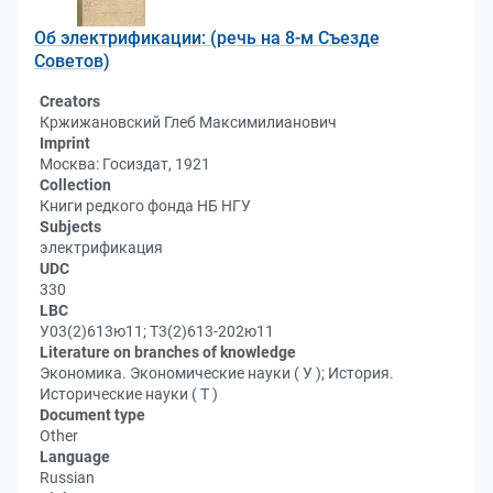
Об электрификации: (речь на 8-м Съезде
Советов)
Creators
Кржижановский Глеб Максимилианович
Imprint
Москва: Госиздат, 1921
Collection
Книги редкого фонда НБ НГУ
Subjects
электрификация
UDC
330
LBC
У03(2)613ю11; Т3(2)613-202ю11
Literature on branches of knowledge
Экономика. Экономические науки ( У ); История.
Исторические науки ( Т )
Document type
Other
Language
Russian