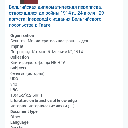
Бельгийская дипломатическая переписка,
относящаяся до войны 1914 г., 24 июля - 29
августа: [перевод] с издания Бельгийского
посольства в Гааге
Organization
Бельгия. Министерство иностранных дел
Imprint
Петроград: Кн. маг. б. Мелье и К°, 1914
Collection
Книги редкого фонда НБ НГУ
Subjects
бельгия (история)
UDC
940
LBC
Т3(4Бел)52-6ю11
Literature on branches of knowledge
История. Исторические науки ( Т )
Document type
Other
Language
Russian