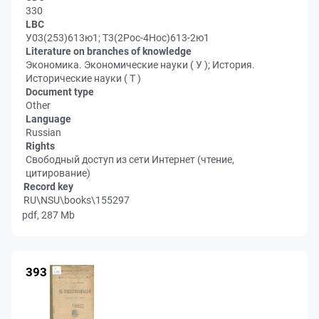
330
LBC
У03(253)613ю1; Т3(2Рос-4Нос)613-2ю1
Literature on branches of knowledge
Экономика. Экономические науки ( У ); История.
Исторические науки ( Т )
Document type
Other
Language
Russian
Rights
Свободный доступ из сети Интернет (чтение,
цитирование)
Record key
RU\NSU\books\155297
pdf, 287 Mb
393