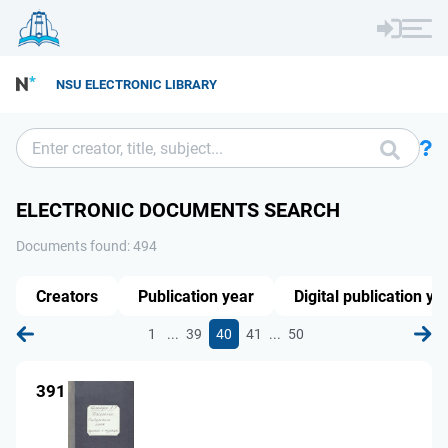
NSU ELECTRONIC LIBRARY
ELECTRONIC DOCUMENTS SEARCH
Documents found: 494
Creators
Publication year
Digital publication ye
...
...
1
39
40
41
50
391