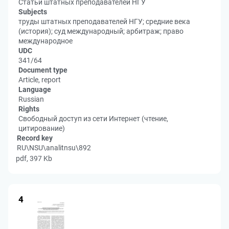
Статьи штатных преподавателей НГУ
Subjects
труды штатных преподавателей НГУ; средние века
(история); суд международный; арбитраж; право
международное
UDC
341/64
Document type
Article, report
Language
Russian
Rights
Свободный доступ из сети Интернет (чтение,
цитирование)
Record key
RU\NSU\analitnsu\892
pdf, 397 Kb
4