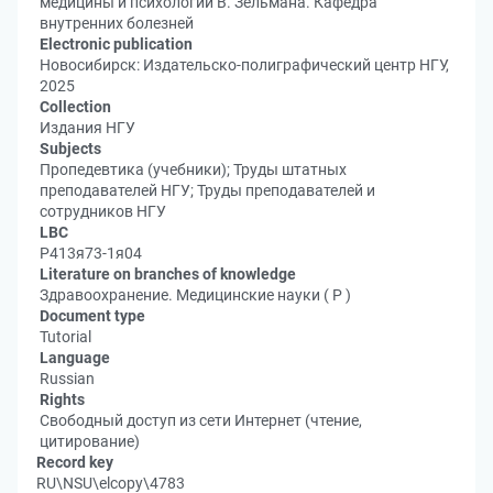
медицины и психологии В. Зельмана. Кафедра
внутренних болезней
Electronic publication
Новосибирск: Издательско-полиграфический центр НГУ,
2025
Collection
Издания НГУ
Subjects
Пропедевтика (учебники); Труды штатных
преподавателей НГУ; Труды преподавателей и
сотрудников НГУ
LBC
Р413я73-1я04
Literature on branches of knowledge
Здравоохранение. Медицинские науки ( Р )
Document type
Tutorial
Language
Russian
Rights
Свободный доступ из сети Интернет (чтение,
цитирование)
Record key
RU\NSU\elcopy\4783