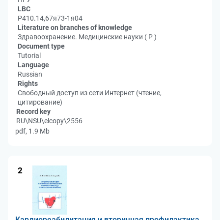
LBC
Р410.14,67я73-1я04
Literature on branches of knowledge
Здравоохранение. Медицинские науки ( Р )
Document type
Tutorial
Language
Russian
Rights
Свободный доступ из сети Интернет (чтение,
цитирование)
Record key
RU\NSU\elcopy\2556
pdf, 1.9 Mb
2
Кардиореабилитация и вторичная профилактика