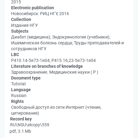
2015
Electronic publication
Новосибирск: РИЦ НГУ, 2016
Collection
Издания НГУ
Subjects
Диабет (медицина); Эндокринология (учебники);
Ишемическая болезнь сердца; Труды преподавателей и
сотрудников НГУ
LBC
Р410.14-5я73-1я04; Р415.16,23-5я73-1я04
Literature on branches of knowledge
Здравоохранение. Медицинские науки ( Р )
Document type
Tutorial
Language
Russian
Rights
Свободный доступ из сети Интернет (чтение,
цитирование)
Record key
RU\NSU\elcopy\559
pdf, 3.1 Mb