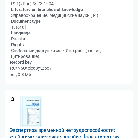
Р11(2Рос),3я73-1я04
Literature on branches of knowledge
Здравоохранение. Медицинские науки ( Р )
Document type
Tutorial
Language
Russian
Rights
Свободный доступ из сети Интернет (чтение,
цитирование)
Record key
RU\NSU\elcopy\2557
pdf, 0.8 Mb
3
Экспертиза временной нетрудоспособности:
учебно-методическое пособие: [для студентов