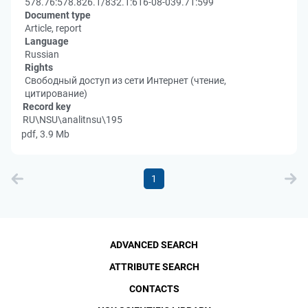
578.76:578.826.1/832.1:616-08-039.71:599
Document type
Article, report
Language
Russian
Rights
Свободный доступ из сети Интернет (чтение,
цитирование)
Record key
RU\NSU\analitnsu\195
pdf, 3.9 Mb
1
ADVANCED SEARCH
ATTRIBUTE SEARCH
CONTACTS