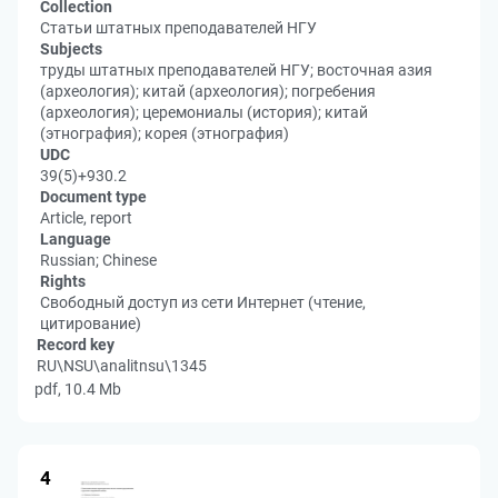
Collection
Статьи штатных преподавателей НГУ
Subjects
труды штатных преподавателей НГУ; восточная азия
(археология); китай (археология); погребения
(археология); церемониалы (история); китай
(этнография); корея (этнография)
UDC
39(5)+930.2
Document type
Article, report
Language
Russian; Chinese
Rights
Свободный доступ из сети Интернет (чтение,
цитирование)
Record key
RU\NSU\analitnsu\1345
pdf, 10.4 Mb
4