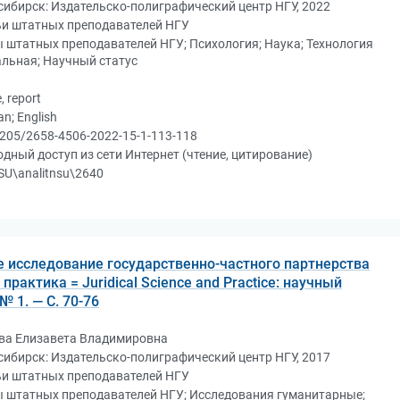
ибирск: Издательско-полиграфический центр НГУ, 2022
ьи штатных преподавателей НГУ
 штатных преподавателей НГУ; Психология; Наука; Технология
льная; Научный статус
e, report
an; English
205/2658-4506-2022-15-1-113-118
дный доступ из сети Интернет (чтение, цитирование)
U\analitnsu\2640
 исследование государственно-частного партнерства
практика = Juridical Science and Practice: научный
 № 1. — С. 70-76
ва Елизавета Владимировна
ибирск: Издательско-полиграфический центр НГУ, 2017
ьи штатных преподавателей НГУ
ы штатных преподавателей НГУ; Исследования гуманитарные;