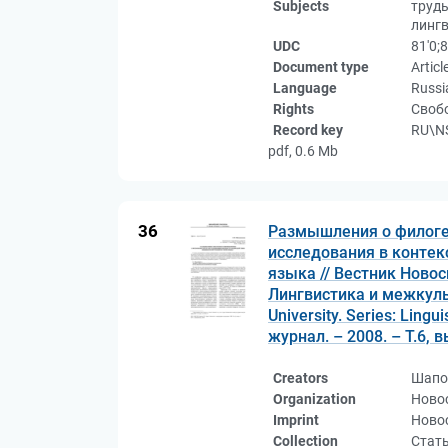
Subjects
труды
лингв
UDC
81'0;
Document type
Articl
Language
Russi
Rights
Свобо
Record key
RU\NS
pdf, 0.6 Mb
36
Размышления о филоге
исследования в контек
языка // Вестник Новос
Лингвистика и межкульт
University. Series: Ling
журнал. – 2008. – Т.6, в
Creators
Шапо
Organization
Ново
Imprint
Новос
Collection
Стат