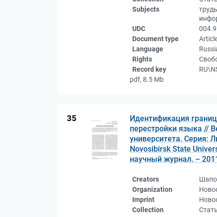
Subjects
труд
инфо
UDC
004.9
Document type
Articl
Language
Russi
Rights
Свобо
Record key
RU\NS
pdf, 8.5 Mb
35
Идентификация границ 
перестройки языка // 
университета. Серия: 
Novosibirsk State Univers
научный журнал. – 2011.
Creators
Шапо
Organization
Ново
Imprint
Новос
Collection
Стат