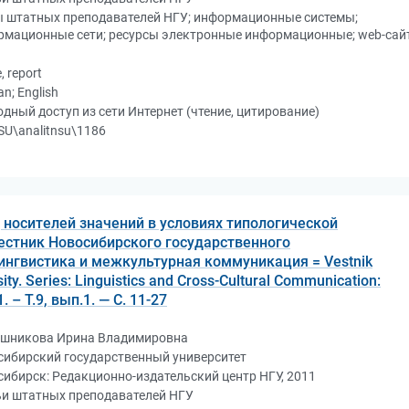
ы штатных преподавателей НГУ; информационные системы;
рмационные сети; ресурсы электронные информационные; web-сай
e, report
an; English
дный доступ из сети Интернет (чтение, цитирование)
U\analitnsu\1186
носителей значений в условиях типологической
Вестник Новосибирского государственного
Лингвистика и межкультурная коммуникация = Vestnik
ity. Series: Linguistics and Cross-Cultural Communication:
 – Т.9, вып.1. — С. 11-27
шникова Ирина Владимировна
сибирский государственный университет
ибирск: Редакционно-издательский центр НГУ, 2011
ьи штатных преподавателей НГУ