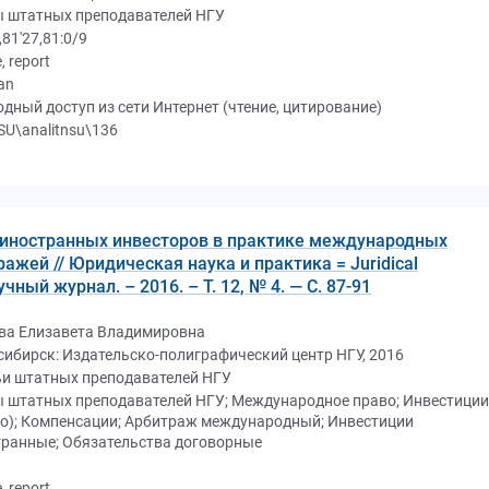
ы штатных преподавателей НГУ
,81'27,81:0/9
e, report
an
дный доступ из сети Интернет (чтение, цитирование)
U\analitnsu\136
 иностранных инвесторов в практике международных
жей // Юридическая наука и практика = Juridical
учный журнал. – 2016. – Т. 12, № 4. — С. 87-91
ва Елизавета Владимировна
ибирск: Издательско-полиграфический центр НГУ, 2016
ьи штатных преподавателей НГУ
ы штатных преподавателей НГУ; Международное право; Инвестиции
во); Компенсации; Арбитраж международный; Инвестиции
транные; Обязательства договорные
e, report