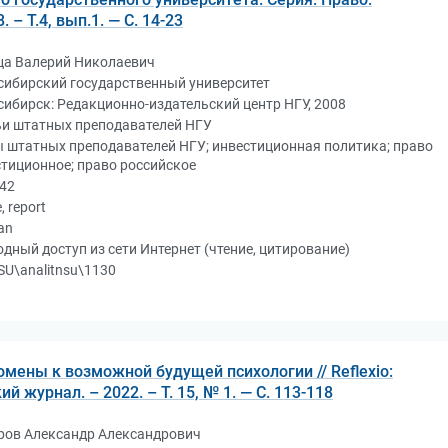
 – Т.4, вып.1. — С. 14-23
ца Валерий Николаевич
сибирский государственный университет
ибирск: Редакционно-издательский центр НГУ, 2008
ьи штатных преподавателей НГУ
 штатных преподавателей НГУ; инвестиционная политика; право
тиционное; право российское
542
e, report
an
дный доступ из сети Интернет (чтение, цитирование)
U\analitnsu\1130
мены к возможной будущей психологии // Reflexio:
 журнал. – 2022. – Т. 15, № 1. — С. 113-118
ров Александр Александрович