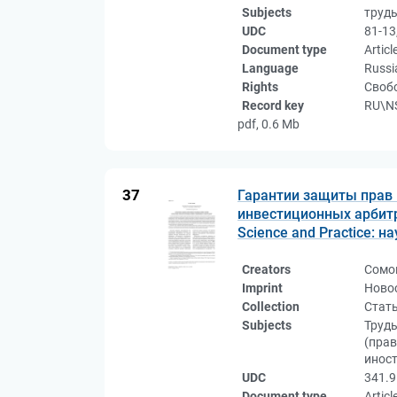
Subjects
труд
UDC
81-13
Document type
Articl
Language
Russi
Rights
Свобо
Record key
RU\NS
pdf, 0.6 Mb
37
Гарантии защиты прав
инвестиционных арбитра
Science and Practice: на
Creators
Сомо
Imprint
Новос
Collection
Стат
Subjects
Труд
(пра
инос
UDC
341.9
Document type
Articl