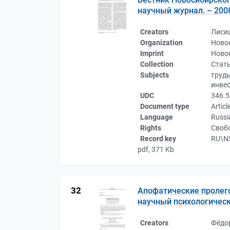
научный журнал. – 2008.
Creators
Лиси
Organization
Ново
Imprint
Новос
Collection
Стат
Subjects
труды
инвес
UDC
346.
Document type
Articl
Language
Russi
Rights
Свобо
Record key
RU\NS
pdf, 371 Kb
32
Апофатические пролего
научный психологический
Creators
Фёдо