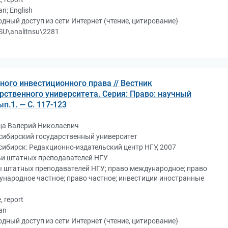
an; English
дный доступ из сети Интернет (чтение, цитирование)
U\analitnsu\2281
го инвестиционного права // Вестник
рственного университета. Серия: Право: научный
ып.1. — С. 117-123
ца Валерий Николаевич
сибирский государственный университет
ибирск: Редакционно-издательский центр НГУ, 2007
ьи штатных преподавателей НГУ
 штатных преподавателей НГУ; право международное; право
народное частное; право частное; инвестиции иностранные
e, report
an
дный доступ из сети Интернет (чтение, цитирование)