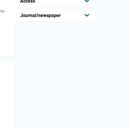
Access
ты
...
Journal/newspaper
...