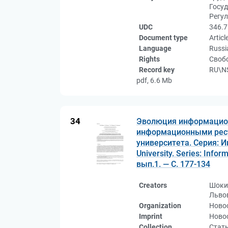
Госуд
Регул
UDC
346.7
Document type
Articl
Language
Russi
Rights
Свобо
Record key
RU\NS
pdf, 6.6 Mb
34
Эволюция информационн
информационными ресу
университета. Серия: И
University. Series: Info
вып.1. — С. 177-134
Creators
Шоки
Льво
Organization
Ново
Imprint
Новос
Collection
Стат