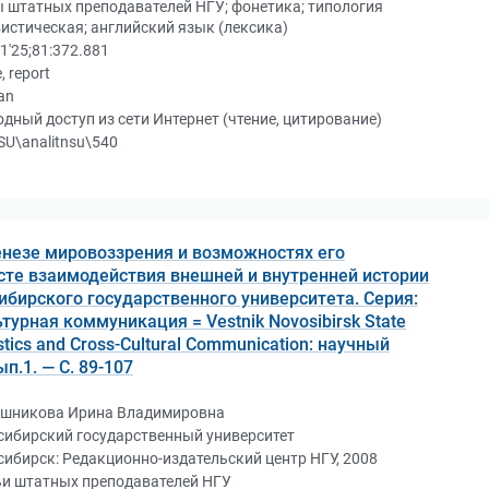
 штатных преподавателей НГУ; фонетика; типология
истическая; английский язык (лексика)
81'25;81:372.881
e, report
an
дный доступ из сети Интернет (чтение, цитирование)
U\analitnsu\540
незе мировоззрения и возможностях его
сте взаимодействия внешней и внутренней истории
ибирского государственного университета. Серия:
урная коммуникация = Vestnik Novosibirsk State
uistics and Cross-Cultural Communication: научный
ып.1. — С. 89-107
шникова Ирина Владимировна
сибирский государственный университет
ибирск: Редакционно-издательский центр НГУ, 2008
ьи штатных преподавателей НГУ