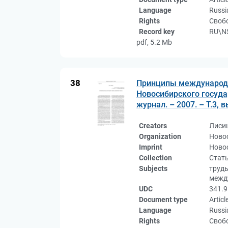
Language
Russi
Rights
Свобо
Record key
RU\NS
pdf, 5.2 Mb
38
Принципы международно
Новосибирского госуда
журнал. – 2007. – Т.3, в
Creators
Лиси
Organization
Ново
Imprint
Новос
Collection
Стат
Subjects
труды
между
UDC
341.9
Document type
Articl
Language
Russi
Rights
Свобо