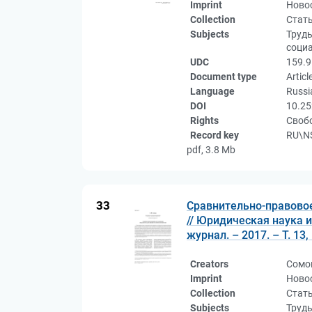
Imprint
Новос
Collection
Стат
Subjects
Труды
социа
UDC
159.9
Document type
Articl
Language
Russi
DOI
10.25
Rights
Свобо
Record key
RU\NS
pdf, 3.8 Mb
33
Сравнительно-правовое
// Юридическая наука и 
журнал. – 2017. – Т. 13,
Creators
Сомо
Imprint
Новос
Collection
Стат
Subjects
Труд