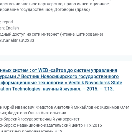
арственно-частное партнерство; право инвестиционное;
ирование государственное; Договоры (право)
e, report
an; English
дный доступ из сети Интернет (чтение, цитирование)
U\analitnsu\2283
ых систем : от WEB -сайтов до систем управления
рсами // Вестник Новосибирского государственного
нформационные технологии = Vestnik Novosibirsk State
rmation Technologies: научный журнал. – 2015. – Т.13,
н Юрий Иванович; Федотов Анатолий Михайлович; Жижимов Олег
вич; Федотова Ольга Анатольевна
сибирский государственный университет
ибирск: Редакционно-издательский центр НГУ, 2015
ьи штатных преподавателей НГУ