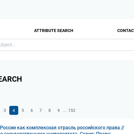
ATTRIBUTE SEARCH
CONTAC
EARCH
...
3
4
5
6
7
8
9
152
России как комплексная отрасль российского права //
о государственного университета. Серия: Право: