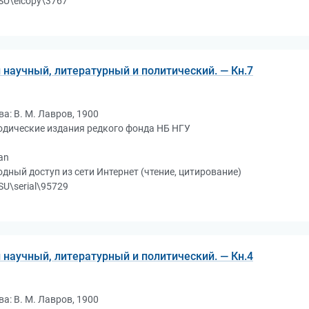
SU\elcopy\3767
 научный, литературный и политический. — Кн.7
а: В. М. Лавров, 1900
одические издания редкого фонда НБ НГУ
an
дный доступ из сети Интернет (чтение, цитирование)
U\serial\95729
 научный, литературный и политический. — Кн.4
а: В. М. Лавров, 1900