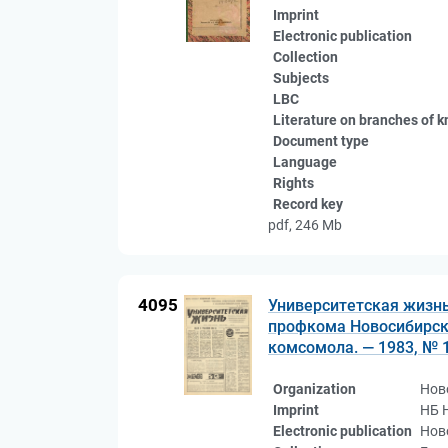
Imprint
Electronic publication
Collection
Subjects
LBC
Literature on branches of 
Document type
Language
Rights
Record key
pdf, 246 Mb
4095
Университетская жизнь
профкома Новосибирско
комсомола. — 1983, № 1
Organization
Нов
Imprint
НБ 
Electronic publication
Нов