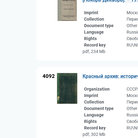
Imprint
Москв
Collection
Пери
Document type
Other
Language
Russi
Rights
Свобо
Record key
RU\NS
pdf, 234 Mb
4092
Красный архив: историче
Organization
СССР.
Imprint
Москв
Collection
Пери
Document type
Other
Language
Russi
Rights
Свобо
Record key
RU\NS
pdf, 302 Mb