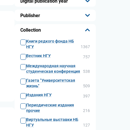
Digital publication year
...
Publisher
...
Collection
Книги редкого фонда НБ
НГУ
1367
Вестник НГУ
757
Международная научная
студенческая конференция
538
Газета "Университетская
жизнь"
509
Издания НГУ
397
Периодические издания
прочие
216
Виртуальные выставки НБ
НГУ
127