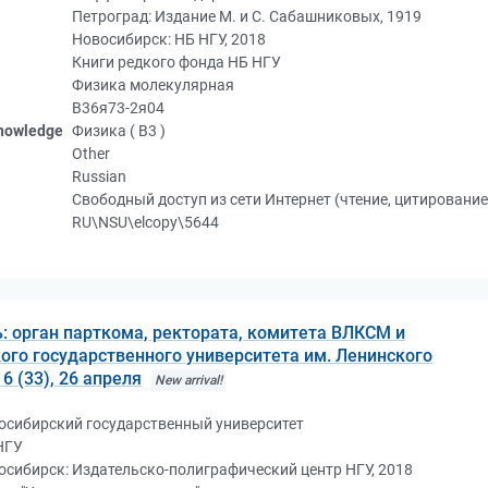
Петроград: Издание М. и С. Сабашниковых, 1919
Новосибирск: НБ НГУ, 2018
Книги редкого фонда НБ НГУ
Физика молекулярная
В36я73-2я04
knowledge
Физика ( В3 )
Other
Russian
Свободный доступ из сети Интернет (чтение, цитирование
RU\NSU\elcopy\5644
: орган парткома, ректората, комитета ВЛКСМ и
го государственного университета им. Ленинского
6 (33), 26 апреля
New arrival!
осибирский государственный университет
НГУ
осибирск: Издательско-полиграфический центр НГУ, 2018