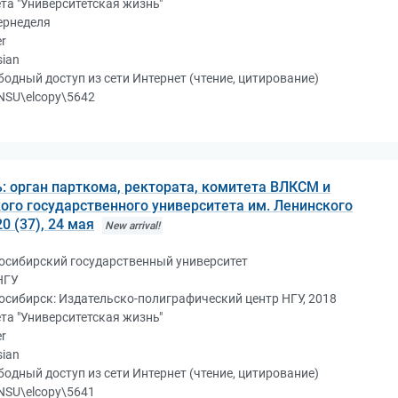
ета "Университетская жизнь"
ернеделя
r
sian
бодный доступ из сети Интернет (чтение, цитирование)
NSU\elcopy\5642
: орган парткома, ректората, комитета ВЛКСМ и
го государственного университета им. Ленинского
0 (37), 24 мая
New arrival!
осибирский государственный университет
НГУ
осибирск: Издательско-полиграфический центр НГУ, 2018
ета "Университетская жизнь"
r
sian
бодный доступ из сети Интернет (чтение, цитирование)
NSU\elcopy\5641