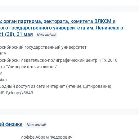
: орган парткома, ректората, комитета ВЛКСМ и
го государственного университета им. Ленинского
1 (38), 31 мая
New arrival!
осибирский государственный университет
НГУ
осибирск: Издательско-полиграфический центр НГУ, 2018
ета "Университетская жизнь"
r
sian
бодный доступ из сети Интернет (чтение, цитирование)
NSU\elcopy\5643
ой физике
New arrival!
Иоффе Абрам Федорович