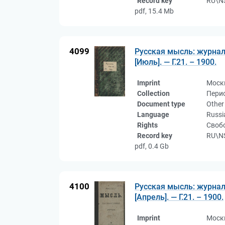
Record key
RU\N
pdf, 15.4 Mb
4099
Русская мысль: журнал
[Июль]. — Г.21. – 1900.
Imprint
Москв
Collection
Пери
Document type
Other
Language
Russi
Rights
Свобо
Record key
RU\NS
pdf, 0.4 Gb
4100
Русская мысль: журнал
[Апрель]. — Г.21. – 1900.
Imprint
Москв