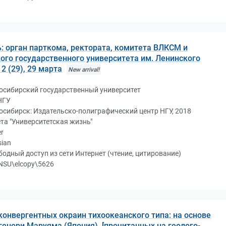
: орган парткома, ректората, комитета ВЛКСМ и
го государственного университета им. Ленинского
2 (29), 29 марта
New arrival!
осибирский государственный университет
НГУ
осибирск: Издательско-полиграфический центр НГУ, 2018
ета "Университетская жизнь"
r
sian
бодный доступ из сети Интернет (чтение, цитирование)
NSU\elcopy\5626
конвергентных окраин тихоокеанского типа: на основе
генори Маруяма (Япония), [прочитанных на геолого-