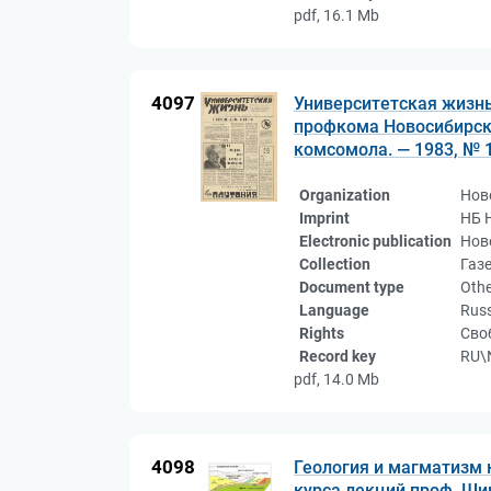
pdf, 16.1 Mb
4097
Университетская жизнь
профкома Новосибирско
комсомола. — 1983, № 1
Organization
Нов
Imprint
НБ 
Electronic publication
Нов
Collection
Газ
Document type
Othe
Language
Rus
Rights
Сво
Record key
RU\
pdf, 14.0 Mb
4098
Геология и магматизм 
курса лекций проф. Ши