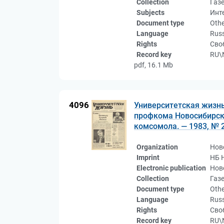
Collection
Газ
Subjects
Инт
Document type
Othe
Language
Rus
Rights
Сво
Record key
RU\
pdf, 16.1 Mb
4096
Университетская жизнь
профкома Новосибирско
комсомола. — 1983, № 2
Organization
Нов
Imprint
НБ 
Electronic publication
Нов
Collection
Газ
Document type
Othe
Language
Rus
Rights
Сво
Record key
RU\