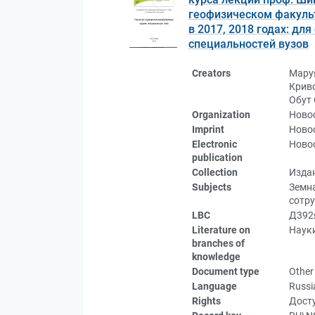
геофизическом факульт
в 2017, 2018 годах: дл
специальностей вузов
Creators
Мару
Криво
Обут
Organization
Ново
Imprint
Новос
Electronic
Новос
publication
Collection
Изда
Subjects
Земна
сотр
LBC
Д392я
Literature on
Науки
branches of
knowledge
Document type
Other
Language
Russi
Rights
Досту