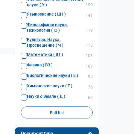
науки ( У )
190
Языкознание ( Ш1 )
141
Философские науки.
Психология ( Ю )
119
Культура. Наука.
Просвещение ( Ч )
113
Математика ( В1 )
108
Физика ( В3 )
107
Биологические науки ( Е )
95
Химические науки ( Г )
76
Науки о Земле ( Д )
69
Full list
Document type