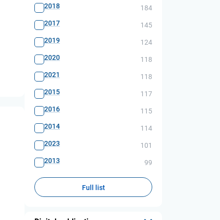
2018
184
2017
145
2019
124
2020
118
2021
118
2015
117
2016
115
2014
114
2023
101
2013
99
Full list