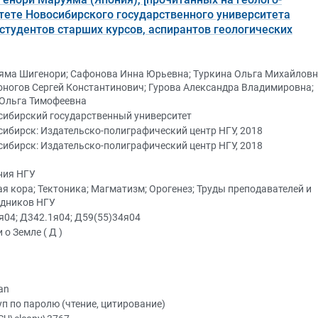
ете Новосибирского государственного университета
я студентов старших курсов, аспирантов геологических
яма Шигенори; Сафонова Инна Юрьевна; Туркина Ольга Михайловн
ногов Сергей Константинович; Гурова Александра Владимировна;
 Ольга Тимофеевна
сибирский государственный университет
ибирск: Издательско-полиграфический центр НГУ, 2018
ибирск: Издательско-полиграфический центр НГУ, 2018
ния НГУ
я кора; Тектоника; Магматизм; Орогенез; Труды преподавателей и
удников НГУ
04; Д342.1я04; Д59(55)34я04
 о Земле ( Д )
an
п по паролю (чтение, цитирование)