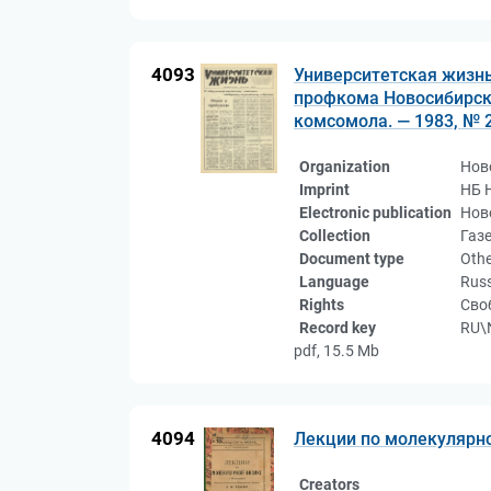
4093
Университетская жизнь
профкома Новосибирско
комсомола. — 1983, № 2
Organization
Нов
Imprint
НБ 
Electronic publication
Нов
Collection
Газ
Document type
Othe
Language
Rus
Rights
Сво
Record key
RU\
pdf, 15.5 Mb
4094
Лекции по молекулярн
Creators