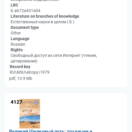
LBC
Б.в672я431я04
Literature on branches of knowledge
Естественные науки в целом ( Б )
Document type
Other
Language
Russian
Rights
Свободный доступ из сети Интернет (чтение,
цитирование)
Record key
RU\NSU\elcopy\1979
pdf, 13.9 Mb
4127
Великий Шелковый путь: традиции и