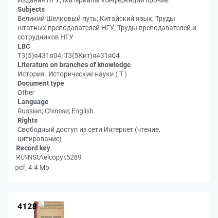
Издания НГУ; Материалы конференций прочие
Subjects
Великий Шелковый путь; Китайский язык; Труды
штатных преподавателей НГУ; Труды преподавателей и
сотрудников НГУ
LBC
Т3(5)я431я04; Т3(5Кит)я431я04
Literature on branches of knowledge
История. Исторические науки ( Т )
Document type
Other
Language
Russian; Chinese; English
Rights
Свободный доступ из сети Интернет (чтение,
цитирование)
Record key
RU\NSU\elcopy\5289
pdf, 4.4 Mb
4128