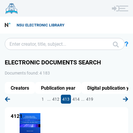
NSU ELECTRONIC LIBRARY
ELECTRONIC DOCUMENTS SEARCH
Documents found: 4 183
Creators
Publication year
Digital publication ye
...
...
1
412
413
414
419
4121