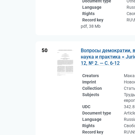
Document type
Othe
Language
Rus
Rights
Сво
Record key
RU\
pdf, 38 Mb
50
Вопросы демократии, в
наука и практика = Juri
12, № 2. — С. 6-12
Creators
Макар
Imprint
Новос
Collection
Стат
Subjects
Труды
европ
UDC
342.8
Document type
Articl
Language
Russi
Rights
Свобо
Record key
RU\NS