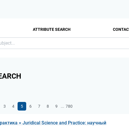
ATTRIBUTE SEARCH
CONTAC
EARCH
...
3
4
5
6
7
8
9
780
актика = Juridical Science and Practice: научный