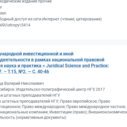
иодические издания прочие
r
sian
бодный доступ из сети Интернет (чтение, цитирование)
NSU\elcopy\5414
ународной инвестиционной и иной
деятельности в рамках национальной правовой
наука и практика = Juridical Science and Practice:
 – Т.15, №2. — С. 40-46
ца Валерий Николаевич
ибирск: Издательско-полиграфический центр НГУ, 2017
ьи штатных преподавателей НГУ
 штатных преподавателей НГУ; Право европейское; Право
тиционное; Право международное; Право международное частное;
снациональные компании; Инвестиции (право); Внешнеэкономичес
ельность (нормативные документы)