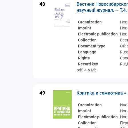
48
Вестник Новосибирског
научный журнал. — Т.4,
Organization
Нов
Imprint
Нов
Electronic publication
Нов
Collection
Вес
Document type
Othe
Language
Rus
Rights
Сво
Record key
RU\
pdf, 4.6 Mb
49
Критика и семиотика = C
Organization
Инс
Imprint
Нов
Electronic publication
Нов
Collection
Пер