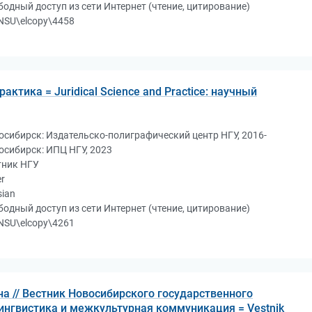
бодный доступ из сети Интернет (чтение, цитирование)
NSU\elcopy\4458
актика = Juridical Science and Practice: научный
осибирск: Издательско-полиграфический центр НГУ, 2016-
осибирск: ИПЦ НГУ, 2023
тник НГУ
r
sian
бодный доступ из сети Интернет (чтение, цитирование)
NSU\elcopy\4261
а // Вестник Новосибирского государственного
Лингвистика и межкультурная коммуникация = Vestnik