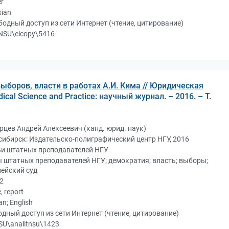
r
sian
бодный доступ из сети Интернет (чтение, цитирование)
NSU\elcopy\5416
ыборов, власти в работах А.И. Кима // Юридическая
dical Science and Practice: научный журнал. – 2016. – Т.
цев Андрей Алексеевич (канд. юрид. наук)
ибирск: Издательско-полиграфический центр НГУ, 2016
ьи штатных преподавателей НГУ
 штатных преподавателей НГУ; демократия; власть; выборы;
ейский суд
2
e, report
an; English
дный доступ из сети Интернет (чтение, цитирование)
U\analitnsu\1423