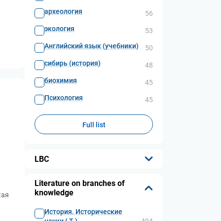
археология
56
экология
53
Английский язык (учебники)
50
сибирь (история)
48
биохимия
45
Психология
45
Full list
LBC
...
Literature on branches of
knowledge
кая
История. Исторические