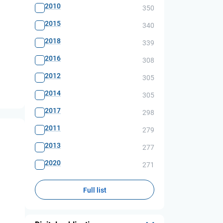
2010
350
2015
340
2018
339
2016
308
2012
305
2014
305
2017
298
2011
279
2013
277
2020
271
Full list