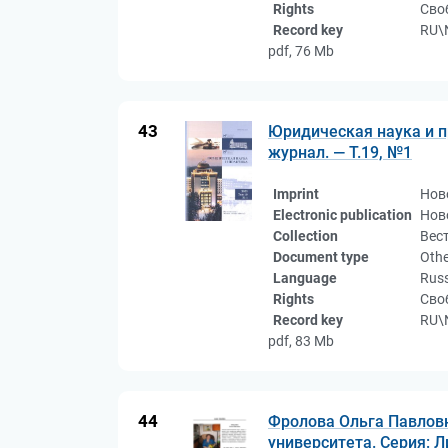
Rights
Сво
Record key
RU\
pdf, 76 Mb
43
Юридическая наука и пр
журнал. — Т.19, №1
Imprint
Нов
Electronic publication
Нов
Collection
Вес
Document type
Othe
Language
Rus
Rights
Сво
Record key
RU\
pdf, 83 Mb
44
Фролова Ольга Павловн
университета. Серия: 