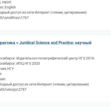
e, report
an; English
дный доступ из сети Интернет (чтение, цитирование)
U\analitnsu\1767
актика = Juridical Science and Practice: научный
осибирск: Издательско-полиграфический центр НГУ, 2016-
осибирск: ИПЦ НГУ, 2020
тник НГУ
r
sian
бодный доступ из сети Интернет (чтение, цитирование)
NSU\elcopy\2787