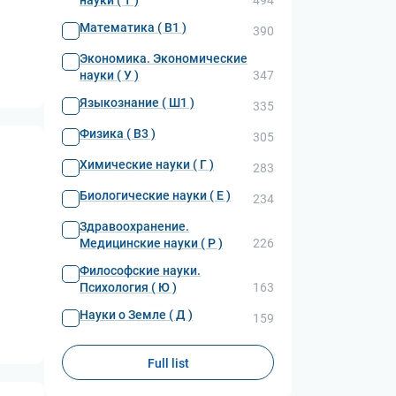
науки ( Т )
494
Математика ( В1 )
390
Экономика. Экономические
науки ( У )
347
Языкознание ( Ш1 )
335
Физика ( В3 )
305
Химические науки ( Г )
283
Биологические науки ( Е )
234
Здравоохранение.
Медицинские науки ( Р )
226
Философские науки.
Психология ( Ю )
163
Науки о Земле ( Д )
159
Full list