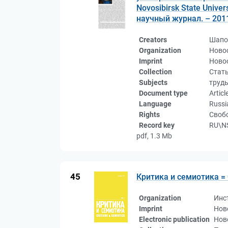
Novosibirsk State Univers
научный журнал. – 2011.
Creators
Шапо
Organization
Ново
Imprint
Новос
Collection
Стат
Subjects
труд
Document type
Articl
Language
Russi
Rights
Свобо
Record key
RU\NS
pdf, 1.3 Mb
45
Критика и семиотика = C
Organization
Инс
Imprint
Нов
Electronic publication
Нов