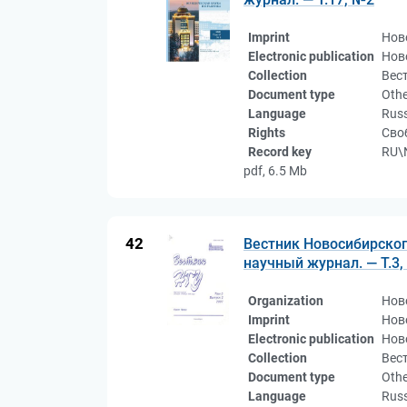
Imprint
Нов
Electronic publication
Нов
Collection
Вес
Document type
Othe
Language
Rus
Rights
Сво
Record key
RU\
pdf, 6.5 Mb
42
Вестник Новосибирског
научный журнал. — Т.3,
Organization
Нов
Imprint
Нов
Electronic publication
Нов
Collection
Вес
Document type
Othe
Language
Rus