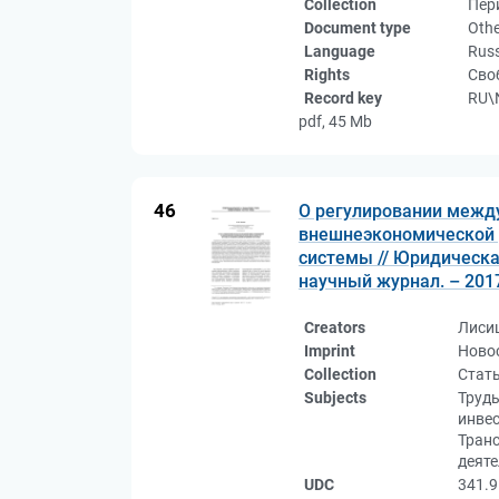
Collection
Пер
Document type
Othe
Language
Rus
Rights
Сво
Record key
RU\
pdf, 45 Mb
46
О регулировании межд
внешнеэкономической 
системы // Юридическая 
научный журнал. – 2017.
Creators
Лиси
Imprint
Новос
Collection
Стат
Subjects
Труды
инвес
Тран
деят
UDC
341.9