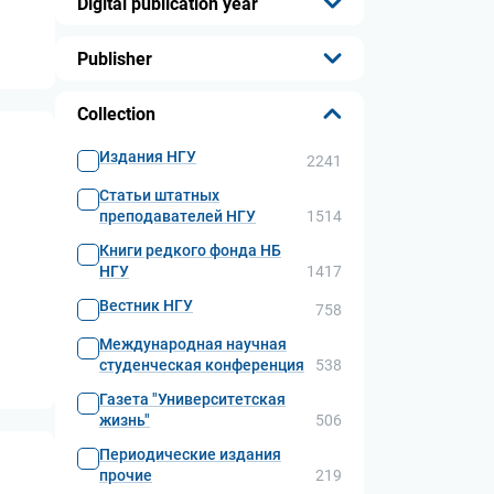
Digital publication year
...
Publisher
...
Collection
Издания НГУ
2241
Статьи штатных
преподавателей НГУ
1514
Книги редкого фонда НБ
НГУ
1417
Вестник НГУ
758
Международная научная
студенческая конференция
538
Газета "Университетская
жизнь"
506
Периодические издания
прочие
219