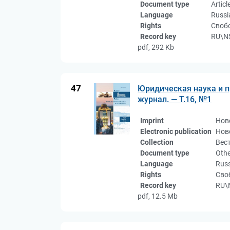
Document type
Articl
Language
Russi
Rights
Свобо
Record key
RU\NS
pdf, 292 Kb
47
Юридическая наука и пр
журнал. — Т.16, №1
Imprint
Нов
Electronic publication
Нов
Collection
Вес
Document type
Othe
Language
Rus
Rights
Сво
Record key
RU\
pdf, 12.5 Mb