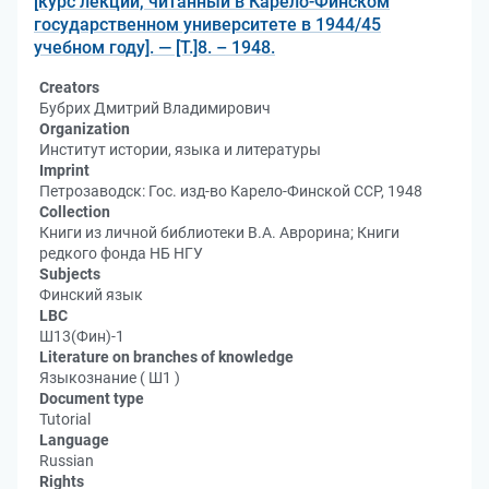
[курс лекций, читанный в Карело-Финском
государственном университете в 1944/45
учебном году]. — [Т.]8. – 1948.
Creators
Бубрих Дмитрий Владимирович
Organization
Институт истории, языка и литературы
Imprint
Петрозаводск: Гос. изд-во Карело-Финской ССР, 1948
Collection
Книги из личной библиотеки В.А. Аврорина; Книги
редкого фонда НБ НГУ
Subjects
Финский язык
LBC
Ш13(Фин)-1
Literature on branches of knowledge
Языкознание ( Ш1 )
Document type
Tutorial
Language
Russian
Rights