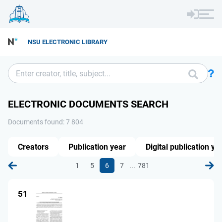
NSU ELECTRONIC LIBRARY
ELECTRONIC DOCUMENTS SEARCH
Documents found: 7 804
Creators
Publication year
Digital publication ye
...
1
5
6
7
781
51