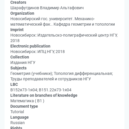
Creators
Шарафутдинов Владимир Альтафович
Organization
Новосибирский гос. университет. Механико-
математический фак.. Кафедра геометрии и топологии
Imprint
Новосибирск: Издательско-полиграфический центр НГУ,
2018
Electronic publication
Новосибирск: ИПЦ НГУ, 2018
Collection
Издания НГУ
Subjects
Геометрия (учебники); Топология дифференциальная;
Труды преподавателей и сотрудников НГУ
LBC
В152я73-1я04; В151.22я73-1я04
Literature on branches of knowledge
Математика ( В1 )
Document type
Tutorial
Language
Russian
Rights