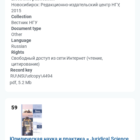
Новосибирск: Редакционно-издательский центр НГУ,
2015
Collection
Вестник НГУ
Document type
Other
Language
Russian
Rights
Свободный доступ из сети Интернет (чтение,
цитирование)
Record key
RU\NSU\elcopy\4494
pdf, 5.2 Mb
59
Юридическая наука и практика = Juridical Science