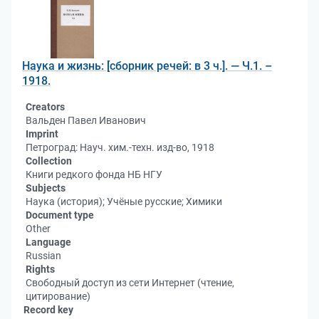
Наука и жизнь: [сборник речей: в 3 ч.]. — Ч.1. –
1918.
Creators
Вальден Павел Иванович
Imprint
Петроград: Науч. хим.-техн. изд-во, 1918
Collection
Книги редкого фонда НБ НГУ
Subjects
Наука (история); Учёные русские; Химики
Document type
Other
Language
Russian
Rights
Свободный доступ из сети Интернет (чтение,
цитирование)
Record key