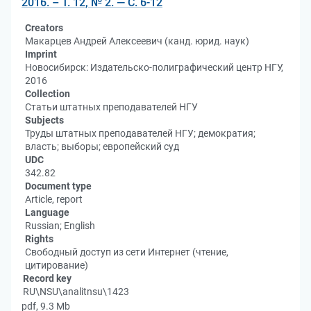
2016. – Т. 12, № 2. — С. 6-12
Creators
Макарцев Андрей Алексеевич (канд. юрид. наук)
Imprint
Новосибирск: Издательско-полиграфический центр НГУ,
2016
Collection
Статьи штатных преподавателей НГУ
Subjects
Труды штатных преподавателей НГУ; демократия;
власть; выборы; европейский суд
UDC
342.82
Document type
Article, report
Language
Russian; English
Rights
Свободный доступ из сети Интернет (чтение,
цитирование)
Record key
RU\NSU\analitnsu\1423
pdf, 9.3 Mb