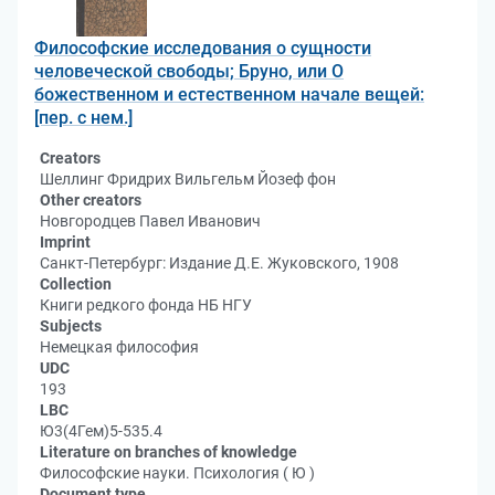
Философские исследования о сущности
человеческой свободы; Бруно, или О
божественном и естественном начале вещей:
[пер. с нем.]
Creators
Шеллинг Фридрих Вильгельм Йозеф фон
Other creators
Новгородцев Павел Иванович
Imprint
Санкт-Петербург: Издание Д.Е. Жуковского, 1908
Collection
Книги редкого фонда НБ НГУ
Subjects
Немецкая философия
UDC
193
LBC
Ю3(4Гем)5-535.4
Literature on branches of knowledge
Философские науки. Психология ( Ю )
Document type