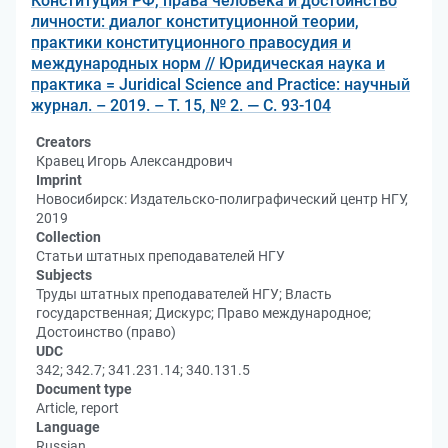
Конституция РФ, права человека и достоинство
личности: диалог конституционной теории,
практики конституционного правосудия и
международных норм // Юридическая наука и
практика = Juridical Science and Practice: научный
журнал. – 2019. – Т. 15, № 2. — С. 93-104
Creators
Кравец Игорь Александрович
Imprint
Новосибирск: Издательско-полиграфический центр НГУ,
2019
Collection
Статьи штатных преподавателей НГУ
Subjects
Труды штатных преподавателей НГУ; Власть
государственная; Дискурс; Право международное;
Достоинство (право)
UDC
342; 342.7; 341.231.14; 340.131.5
Document type
Article, report
Language
Russian