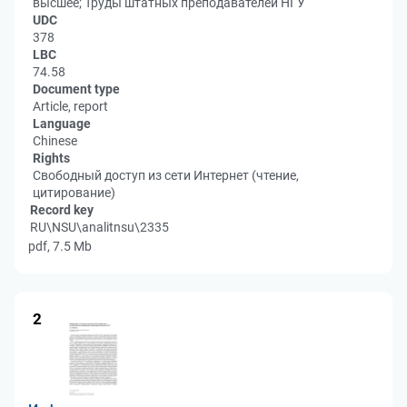
высшее; Труды штатных преподавателей НГУ
UDC
378
LBC
74.58
Document type
Article, report
Language
Chinese
Rights
Свободный доступ из сети Интернет (чтение,
цитирование)
Record key
RU\NSU\analitnsu\2335
pdf, 7.5 Mb
2