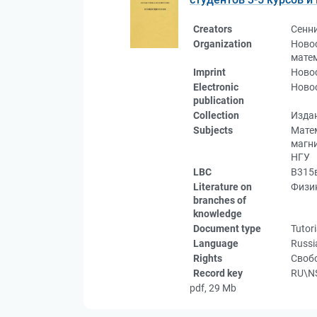
Creators
Сенн
Organization
Новос
мате
Imprint
Новос
Electronic
Новос
publication
Collection
Изда
Subjects
Матем
магни
НГУ
LBC
В315
Literature on
Физик
branches of
knowledge
Document type
Tutori
Language
Russi
Rights
Свобо
Record key
RU\N
pdf, 29 Mb