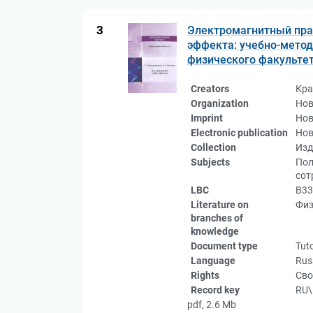
3
Электромагнитный прак
эффекта: учебно-методи
физического факультета
Creators
Кра
Organization
Нов
Imprint
Нов
Electronic publication
Нов
Collection
Изд
Subjects
Пол
сот
LBC
В33
Literature on
Физ
branches of
knowledge
Document type
Tuto
Language
Rus
Rights
Сво
Record key
RU\
pdf, 2.6 Mb