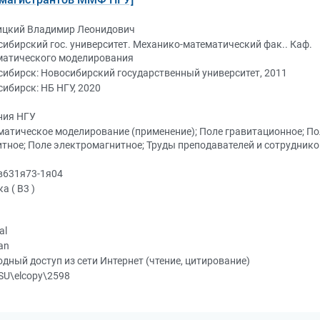
ицкий Владимир Леонидович
ибирский гос. университет. Механико-математический фак.. Каф.
матического моделирования
ибирск: Новосибирский государственный университет, 2011
ибирск: НБ НГУ, 2020
ния НГУ
атическое моделирование (применение); Поле гравитационное; По
тное; Поле электромагнитное; Труды преподавателей и сотруднико
в631я73-1я04
а ( В3 )
al
an
дный доступ из сети Интернет (чтение, цитирование)
SU\elcopy\2598