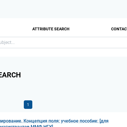
ATTRIBUTE SEARCH
CONTAC
EARCH
1
рование. Концепция поля: учебное пособие: [для
и магистрантов ММФ НГУ]