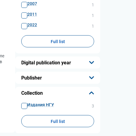
2007
1
2011
1
2022
1
Full list
ле
в
Digital publication year
...
Publisher
...
Collection
Издания НГУ
3
Full list