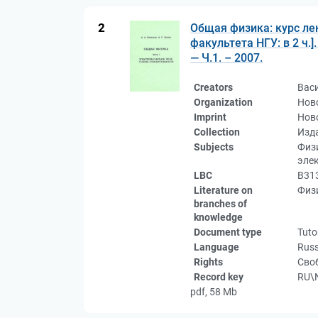
2
Общая физика: курс ле
факультета НГУ: в 2 ч.
— Ч.1. – 2007.
Creators
Вас
Organization
Ново
Imprint
Ново
Collection
Изд
Subjects
Физи
эле
LBC
В31
Literature on
Физи
branches of
knowledge
Document type
Tuto
Language
Russ
Rights
Своб
Record key
RU\
pdf, 58 Mb