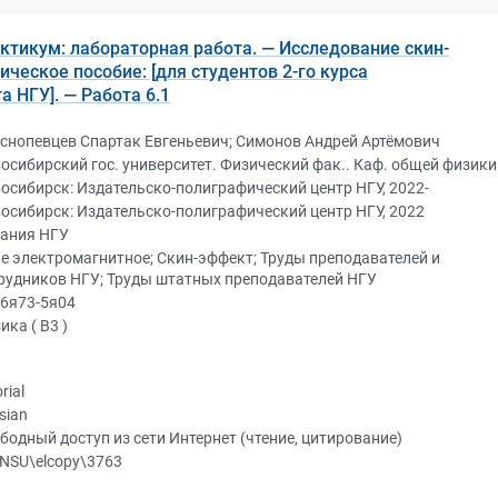
тикум: лабораторная работа. — Исследование скин-
ческое пособие: [для студентов 2-го курса
 НГУ]. — Работа 6.1
снопевцев Спартак Евгеньевич; Симонов Андрей Артёмович
осибирский гос. университет. Физический фак.. Каф. общей физики
осибирск: Издательско-полиграфический центр НГУ, 2022-
осибирск: Издательско-полиграфический центр НГУ, 2022
ания НГУ
е электромагнитное; Скин-эффект; Труды преподавателей и
рудников НГУ; Труды штатных преподавателей НГУ
6я73-5я04
ика ( В3 )
rial
sian
бодный доступ из сети Интернет (чтение, цитирование)
NSU\elcopy\3763