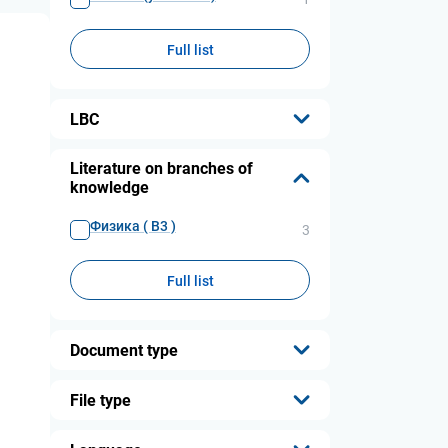
Full list
LBC
...
Literature on branches of
knowledge
Физика ( В3 )
3
Full list
Document type
...
File type
...