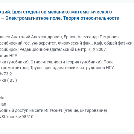
кций: [для студентов механико-математического
]. — Электромагнитное поле. Теория относительности.
ильев Анатолий Александрович; Ершов Александр Петрович
сибирский гос. университет. Физический фак.. Каф. общей физики
сибирск: Редакционно-издательский центр НГУ, 2007
ания НГУ
ка (учебники); Относительности теория (учебники); Поле
ктромагнитное; Труды преподавателей и сотрудников НГУ
3я73-2
ка ( В3 )
rial
ian
одный доступ из сети Интернет (чтение, цитирование)
NSU\books\98510