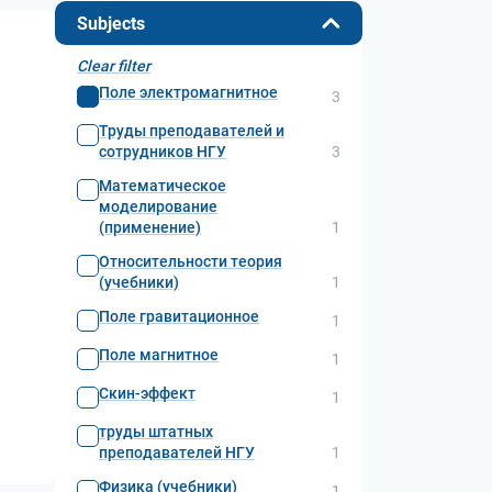
Subjects
Clear filter
Поле электромагнитное
3
Труды преподавателей и
сотрудников НГУ
3
Математическое
моделирование
(применение)
1
Относительности теория
(учебники)
1
Поле гравитационное
1
Поле магнитное
1
Скин-эффект
1
труды штатных
преподавателей НГУ
1
Физика (учебники)
1