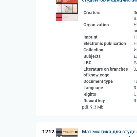
Creators
З
В
Organization
Н
п
Imprint
Н
Electronic publication
Н
Collection
И
Subjects
Д
LBC
Р
Literature on branches
З
of knowledge
Document type
T
Language
R
Rights
С
Record key
R
pdf, 9.3 Mb
1212
Математика для студен