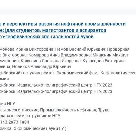
е и перспективы развития нефтяной промышленности
е: [для студентов, магистрантов и аспирантов
го-геофизических специальностей вузов
монова Ирина Викторовна; Немов Василий Юрьевич; Проворная
а Викторовна; Комарова Анна Владимировна; Мишенин Михаил
мирович; Кожевина Светлана Игоревна; Кузнецова Екатерина
еевна; Новиков Александр Юрьевич
ибирский гос. университет. Экономический фак.. Каф. политическ
омии
ибирск: Издательско-полиграфический центр НГУ, 2023
ибирск: Издательско-полиграфический центр НГУ, 2023
ния НГУ
рсы энергетические; Промышленность нефтяная; Труды
давателей и сотрудников НГУ
143.2я73-1я04
мика. Экономические науки ( У )