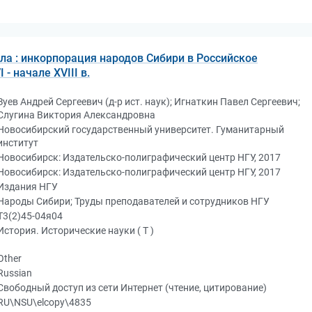
рла : инкорпорация народов Сибири в Российское
 - начале XVIII в.
Зуев Андрей Сергеевич (д-р ист. наук); Игнаткин Павел Сергеевич;
Слугина Виктория Александровна
Новосибирский государственный университет. Гуманитарный
институт
Новосибирск: Издательско-полиграфический центр НГУ, 2017
Новосибирск: Издательско-полиграфический центр НГУ, 2017
Издания НГУ
Народы Сибири; Труды преподавателей и сотрудников НГУ
Т3(2)45-04я04
История. Исторические науки ( Т )
Other
Russian
Свободный доступ из сети Интернет (чтение, цитирование)
RU\NSU\elcopy\4835