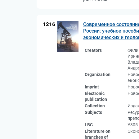
1216
Современное состояни
России: учебное пособи
экономических и геоло
Creators
Фили
Ирин
Влади
Андр
Organization
Новос
экон
Imprint
Новос
Electronic
Новос
publication
Collection
Изда
Subjects
Ресу
препо
LBC
У305.
Literature on
Эконо
branches of