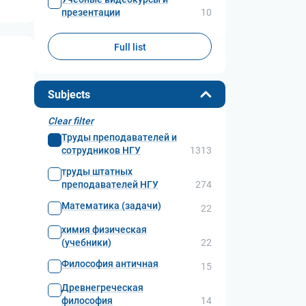
презентации
10
Full list
Subjects
Clear filter
Труды преподавателей и
сотрудников НГУ
1313
труды штатных
преподавателей НГУ
274
Математика (задачи)
22
химия физическая
(учебники)
22
Философия античная
15
Древнегреческая
философия
14