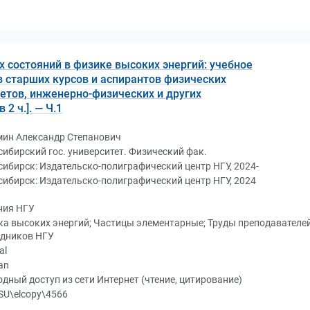
 состояний в физике высоких энергий: учебное
в старших курсов и аспирантов физических
етов, инженерно-физических и других
2 ч.]. — Ч.1
мин Александр Степанович
ибирский гос. университет. Физический фак.
ибирск: Издательско-полиграфический центр НГУ, 2024-
ибирск: Издательско-полиграфический центр НГУ, 2024
ния НГУ
а высоких энергий; Частицы элементарные; Труды преподавателей
удников НГУ
al
an
дный доступ из сети Интернет (чтение, цитирование)
SU\elcopy\4566