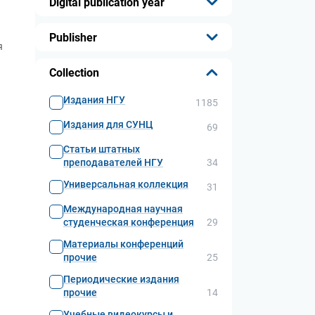
Digital publication year
...
Publisher
я
...
Collection
Издания НГУ
1185
Издания для СУНЦ
69
Статьи штатных
преподавателей НГУ
34
Универсальная коллекция
31
Международная научная
студенческая конференция
29
Материалы конференций
прочие
25
Периодические издания
прочие
14
Учебные видеокурсы и