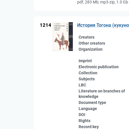
pdf, 283 Mb; mp3-zip, 1.0 Gb
1214
История Тогона (кукун
Creators
Other creators
Organization
Imprint
Electronic publication
Collection
Subjects
LBC
Literature on branches of
knowledge
Document type
Language
DOI
Rights
Record key