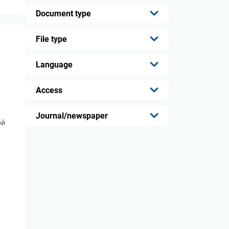
Document type
...
File type
...
Language
...
Access
...
Journal/newspaper
ой
...