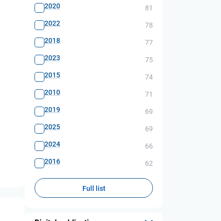
2020
81
2022
78
2018
77
2023
75
2015
74
2010
71
2019
69
2025
69
2024
66
2016
62
Full list