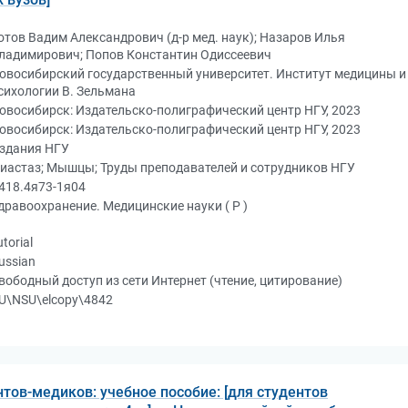
отов Вадим Александрович (д-р мед. наук); Назаров Илья
ладимирович; Попов Константин Одиссеевич
овосибирский государственный университет. Институт медицины и
сихологии В. Зельмана
овосибирск: Издательско-полиграфический центр НГУ, 2023
овосибирск: Издательско-полиграфический центр НГУ, 2023
здания НГУ
иастаз; Мышцы; Труды преподавателей и сотрудников НГУ
418.4я73-1я04
дравоохранение. Медицинские науки ( Р )
utorial
ussian
вободный доступ из сети Интернет (чтение, цитирование)
U\NSU\elcopy\4842
тов-медиков: учебное пособие: [для студентов