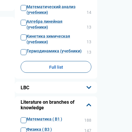
Математический анализ
(учебники)
14
Алгебра линейная
(учебники)
13
Кинетика химическая
(учебники)
13
Термодинамика (учебники)
13
Full list
LBC
...
Literature on branches of
knowledge
Математика ( В1 )
188
Физика ( В3 )
147