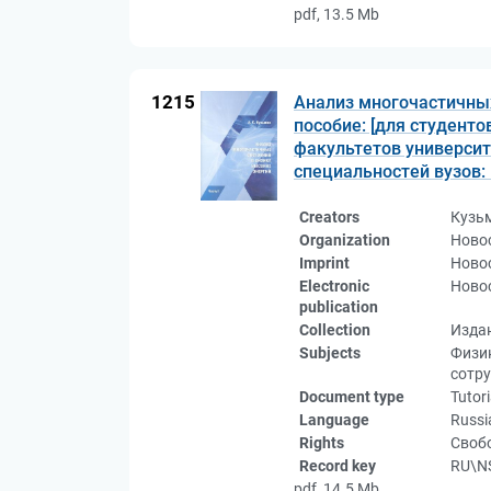
pdf, 13.5 Mb
1215
Анализ многочастичных
пособие: [для студенто
факультетов университ
специальностей вузов: в 
Creators
Кузь
Organization
Новос
Imprint
Новос
Electronic
Новос
publication
Collection
Изда
Subjects
Физик
сотр
Document type
Tutori
Language
Russi
Rights
Свобо
Record key
RU\N
pdf, 14.5 Mb