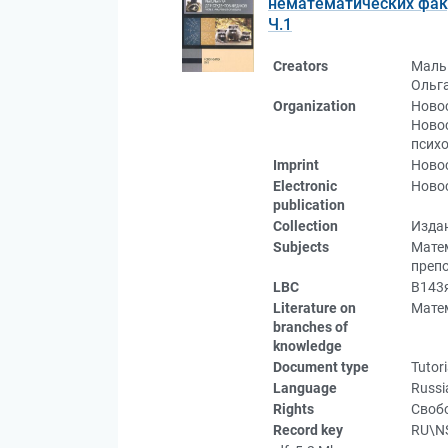
нематематических факул
Ч.1
Creators
Маль
Ольг
Organization
Новос
Новос
психо
Imprint
Новос
Electronic
Новос
publication
Collection
Изда
Subjects
Матем
препо
LBC
В143
Literature on
Матем
branches of
knowledge
Document type
Tutori
Language
Russi
Rights
Свобо
Record key
RU\N