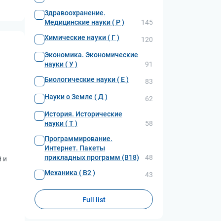
Здравоохранение.
Медицинские науки ( Р )
145
Химические науки ( Г )
120
Экономика. Экономические
науки ( У )
91
Биологические науки ( Е )
83
Науки о Земле ( Д )
62
История. Исторические
науки ( Т )
58
Программирование.
Интернет. Пакеты
прикладных программ (В18)
48
 и
Механика ( В2 )
43
Full list