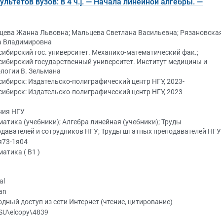
ьтетов вузов: в 4 ч.]. — Начала линейной алгебры. —
цева Жанна Львовна; Мальцева Светлана Васильевна; Рязановска
а Владимировна
ибирский гос. университет. Механико-математический фак.;
ибирский государственный университет. Институт медицины и
логии В. Зельмана
ибирск: Издательско-полиграфический центр НГУ, 2023-
ибирск: Издательско-полиграфический центр НГУ, 2023
ния НГУ
атика (учебники); Алгебра линейная (учебники); Труды
давателей и сотрудников НГУ; Труды штатных преподавателей НГУ
я73-1я04
атика ( В1 )
al
an
дный доступ из сети Интернет (чтение, цитирование)
SU\elcopy\4839