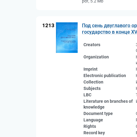
pdf, 5.2 Mb
1213
Под сень двуглавого о
государство в конце XVI
Creators
Organization
Imprint
Electronic publication
Collection
Subjects
LBC
Literature on branches of
knowledge
Document type
Language
Rights
Record key