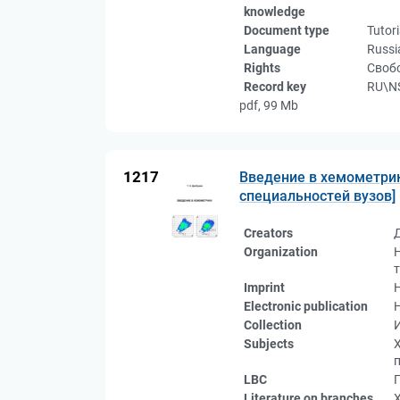
knowledge
Document type
Tutori
Language
Russi
Rights
Свобо
Record key
RU\N
pdf, 99 Mb
1217
Введение в хемометрик
специальностей вузов]
Creators
Organization
Imprint
Electronic publication
Collection
Subjects
LBC
Literature on branches
Х