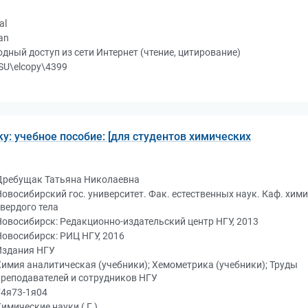
al
an
дный доступ из сети Интернет (чтение, цитирование)
SU\elcopy\4399
у: учебное пособие: [для студентов химических
Дребущак Татьяна Николаевна
Новосибирский гос. университет. Фак. естественных наук. Каф. хим
твердого тела
Новосибирск: Редакционно-издательский центр НГУ, 2013
Новосибирск: РИЦ НГУ, 2016
Издания НГУ
Химия аналитическая (учебники); Хемометрика (учебники); Труды
преподавателей и сотрудников НГУ
Г4я73-1я04
имические науки ( Г )