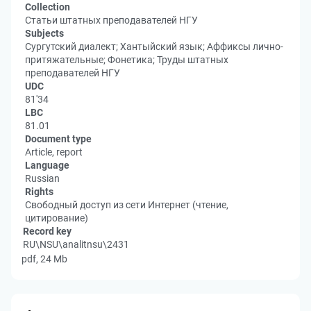
Collection
Статьи штатных преподавателей НГУ
Subjects
Сургутский диалект; Хантыйский язык; Аффиксы лично-
притяжательные; Фонетика; Труды штатных
преподавателей НГУ
UDC
81'34
LBC
81.01
Document type
Article, report
Language
Russian
Rights
Свободный доступ из сети Интернет (чтение,
цитирование)
Record key
RU\NSU\analitnsu\2431
pdf, 24 Mb