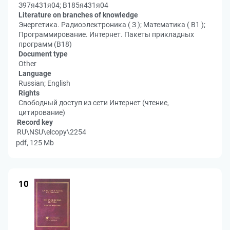
З97я431я04; В185я431я04
Literature on branches of knowledge
Энергетика. Радиоэлектроника ( З ); Математика ( В1 );
Программирование. Интернет. Пакеты прикладных
программ (В18)
Document type
Other
Language
Russian; English
Rights
Свободный доступ из сети Интернет (чтение,
цитирование)
Record key
RU\NSU\elcopy\2254
pdf, 125 Mb
10