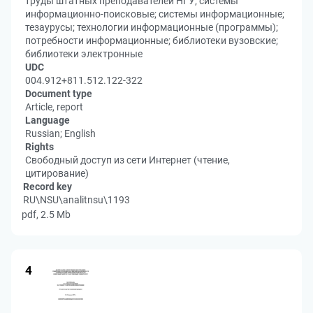
труды штатных преподавателей НГУ; системы
информационно-поисковые; системы информационные;
тезаурусы; технологии информационные (программы);
потребности информационные; библиотеки вузовские;
библиотеки электронные
UDC
004.912+811.512.122-322
Document type
Article, report
Language
Russian; English
Rights
Свободный доступ из сети Интернет (чтение,
цитирование)
Record key
RU\NSU\analitnsu\1193
pdf, 2.5 Mb
4