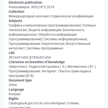
Electronic publication
Новосибирск: ИПЦ НГУ, 2018
Collection
Международная научная студенческая конференция
Subjects
Графика компьютерная (программирование); Сетевые
технологии; Защита информации; Безопасность
информационная; Обработка информации
(программирование); Системы информационные;
Программирование теоретическое; Искусственный
интеллект; Системы программные
LBC
З97я431я04; В185я431я04
Literature on branches of knowledge
Энергетика. Радиоэлектроника ( З ); Математика ( В1 );
Программирование. Интернет. Пакеты прикладных
программ (В18)
Document type
Other
Language
Russian
Rights
Свободный доступ из сети Интернет (чтение,
цитирование)