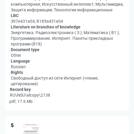
компьютерная; Искусственный интеллект; Мультимедиа;
Защита информации; Технологии информационные
LBC
З97я431я04; В185я431я04
Literature on branches of knowledge
Энергетика. Радиоэлектроника ( З ); Математика ( В1 );
Программирование. Интернет. Пакеты прикладных
программ (В18)
Document type
Other
Language
Russian
Rights
Свободный доступ из сети Интернет (чтение,
цитирование)
Record key
RU\NSU\elcopy\2138
pdf, 17.6 Mb
5