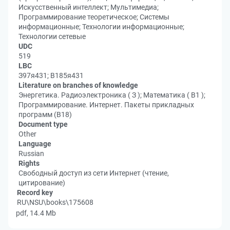
Искусственный интеллект; Мультимедиа;
Программирование теоретическое; Системы
информационные; Технологии информационные;
Технологии сетевые
UDC
519
LBC
З97я431; В185я431
Literature on branches of knowledge
Энергетика. Радиоэлектроника ( З ); Математика ( В1 );
Программирование. Интернет. Пакеты прикладных
программ (В18)
Document type
Other
Language
Russian
Rights
Свободный доступ из сети Интернет (чтение,
цитирование)
Record key
RU\NSU\books\175608
pdf, 14.4 Mb