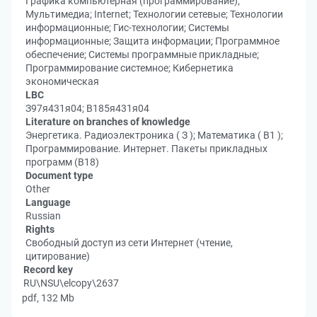
Графика компьютерная (программирование);
Мультимедиа; Internet; Технологии сетевые; Технологии
информационные; Гис-технологии; Системы
информационные; Защита информации; Программное
обеспечение; Системы программные прикладные;
Программирование системное; Кибернетика
экономическая
LBC
З97я431я04; В185я431я04
Literature on branches of knowledge
Энергетика. Радиоэлектроника ( З ); Математика ( В1 );
Программирование. Интернет. Пакеты прикладных
программ (В18)
Document type
Other
Language
Russian
Rights
Свободный доступ из сети Интернет (чтение,
цитирование)
Record key
RU\NSU\elcopy\2637
pdf, 132 Mb