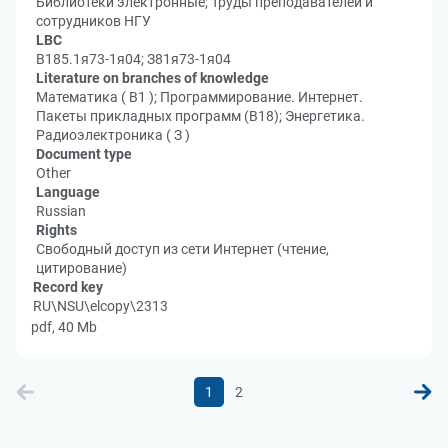
Библиотеки электронные; Труды преподавателей и
сотрудников НГУ
LBC
В185.1я73-1я04; З81я73-1я04
Literature on branches of knowledge
Математика ( В1 ); Программирование. Интернет.
Пакеты прикладных программ (В18); Энергетика.
Радиоэлектроника ( З )
Document type
Other
Language
Russian
Rights
Свободный доступ из сети Интернет (чтение,
цитирование)
Record key
RU\NSU\elcopy\2313
pdf, 40 Mb
1
2