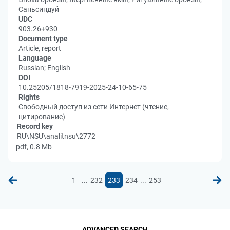
Саньсиндуй
UDC
903.26+930
Document type
Article, report
Language
Russian; English
DOI
10.25205/1818-7919-2025-24-10-65-75
Rights
Свободный доступ из сети Интернет (чтение,
цитирование)
Record key
RU\NSU\analitnsu\2772
pdf, 0.8 Mb
...
...
1
232
233
234
253
ADVANCED SEARCH