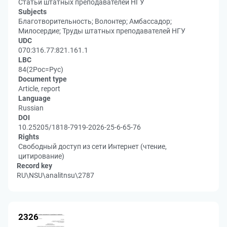
Статьи штатных преподавателей НГУ
Subjects
Благотворительность; Волонтер; Амбассадор;
Милосердие; Труды штатных преподавателей НГУ
UDC
070:316.77:821.161.1
LBC
84(2Рос=Рус)
Document type
Article, report
Language
Russian
DOI
10.25205/1818-7919-2026-25-6-65-76
Rights
Свободный доступ из сети Интернет (чтение,
цитирование)
Record key
RU\NSU\analitnsu\2787
2326