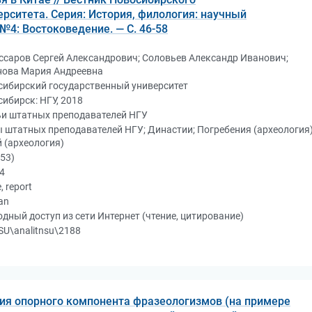
ерситета. Серия: История, филология: научный
: №4: Востоковедение. — С. 46-58
саров Сергей Александрович; Соловьев Александр Иванович;
нова Мария Андреевна
сибирский государственный университет
ибирск: НГУ, 2018
ьи штатных преподавателей НГУ
 штатных преподавателей НГУ; Династии; Погребения (археология)
 (археология)
53)
4
e, report
an
дный доступ из сети Интернет (чтение, цитирование)
U\analitnsu\2188
ия опорного компонента фразеологизмов (на примере