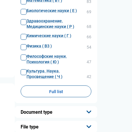
Математика ( В1 )
83
Биологические науки ( Е )
69
Здравоохранение.
Медицинские науки ( Р )
68
Химические науки ( Г )
66
Физика ( В3 )
54
Философские науки.
Психология ( Ю )
47
Культура. Наука.
Просвещение ( Ч )
42
Full list
Document type
...
File type