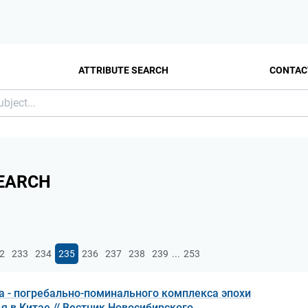
ATTRIBUTE SEARCH
CONTAC
EARCH
...
2
233
234
235
236
237
238
239
253
 - погребально-поминального комплекса эпохи
я в Китае // Вестник Новосибирского