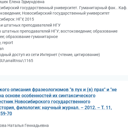
ишек Елена Эдмундовна
ибирский государственный университет. Гуманитарный фак.. Каф.
коведения; Новосибирский государственный университет
ибирск: НГУ, 2015
ьи штатных преподавателей НГУ
 штатных преподавателей НГУ; востоковедение; образование
ее; образование гуманитарное
e, report
an
дный доступ из сети Интернет (чтение, цитирование)
U\analitnsu\1165
го описания фразеологизмов "в пух и (в) прах" и "не
 на основе особенностей их синтаксического
естник Новосибирского государственного
стория, филология: научный журнал. – 2012. – Т. 11,
 59-70
ова Наталья Геннадьевна