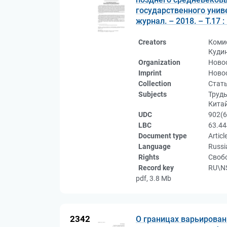
государственного унив
журнал. – 2018. – Т.17 
Creators
Комис
Куди
Organization
Ново
Imprint
Новос
Collection
Стат
Subjects
Труды
Китай
UDC
902(6
LBC
63.44
Document type
Articl
Language
Russi
Rights
Свобо
Record key
RU\NS
pdf, 3.8 Mb
2342
О границах варьирован