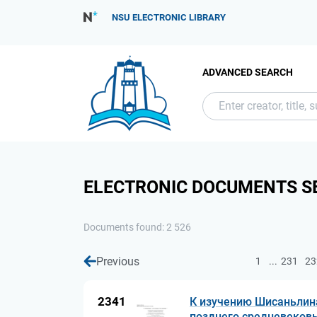
NSU ELECTRONIC LIBRARY
ADVANCED SEARCH
ELECTRONIC DOCUMENTS S
Documents found: 2 526
Previous
...
1
231
23
2341
К изучению Шисаньлина
позднего средневековь