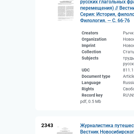
русских глагольных фр
перемещения) // Вестн
Серия: История, филолог
Филология. — С. 66-76
Creators
Рычк
Organization
Ново
Imprint
Новос
Collection
Стат
Subjects
труды
русск
UDC
811.1
Document type
Articl
Language
Russi
Rights
Свобо
Record key
RU\NS
pdf, 0.5 Mb
2343
Журналистика путешеств
Вестник Новосибирског