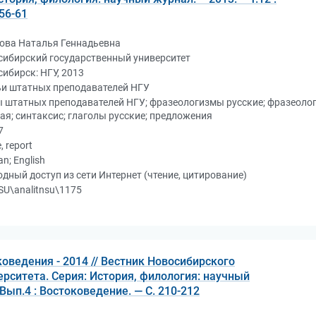
56-61
ова Наталья Геннадьевна
сибирский государственный университет
ибирск: НГУ, 2013
ьи штатных преподавателей НГУ
 штатных преподавателей НГУ; фразеологизмы русские; фразеоло
ая; синтаксис; глаголы русские; предложения
7
e, report
an; English
дный доступ из сети Интернет (чтение, цитирование)
U\analitnsu\1175
оведения - 2014 // Вестник Новосибирского
ерситета. Серия: История, филология: научный
: Вып.4 : Востоковедение. — С. 210-212