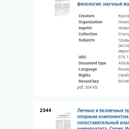
филология: научный журн
Creators
Кукс
Organization
Ново
Imprint
Новос
Collection
Стат
Subjects
труды
(исто
европ
UDC
070.1
Document type
Articl
Language
Russi
Rights
Свобо
Record key
RU\NS
pdf, 304 Kb
2344
Личные и безличные п
опорным компонентом б
сопоставительный анал
университета. Серия: И