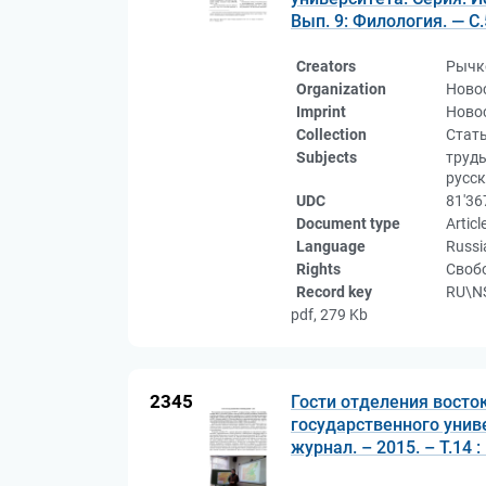
Вып. 9: Филология. — С.
Creators
Рычк
Organization
Ново
Imprint
Новос
Collection
Стат
Subjects
труды
русск
UDC
81'36
Document type
Articl
Language
Russi
Rights
Свобо
Record key
RU\NS
pdf, 279 Kb
2345
Гости отделения восток
государственного унив
журнал. – 2015. – Т.14 