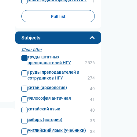
1
Full list
Subjects
а
Clear filter
труды штатных
преподавателей НГУ
2526
Труды преподавателей и
сотрудников НГУ
274
китай (археология)
49
Философия античная
41
китайский язык
40
сибирь (история)
35
Английский язык (учебники)
33