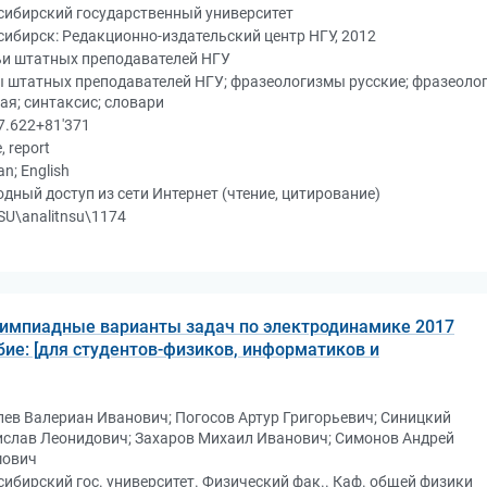
сибирский государственный университет
ибирск: Редакционно-издательский центр НГУ, 2012
ьи штатных преподавателей НГУ
 штатных преподавателей НГУ; фразеологизмы русские; фразеоло
ая; синтаксис; словари
7.622+81'371
e, report
an; English
дный доступ из сети Интернет (чтение, цитирование)
U\analitnsu\1174
импиадные варианты задач по электродинамике 2017
собие: [для студентов-физиков, информатиков и
ев Валериан Иванович; Погосов Артур Григорьевич; Синицкий
ислав Леонидович; Захаров Михаил Иванович; Симонов Андрей
мович
ибирский гос. университет. Физический фак.. Каф. общей физики