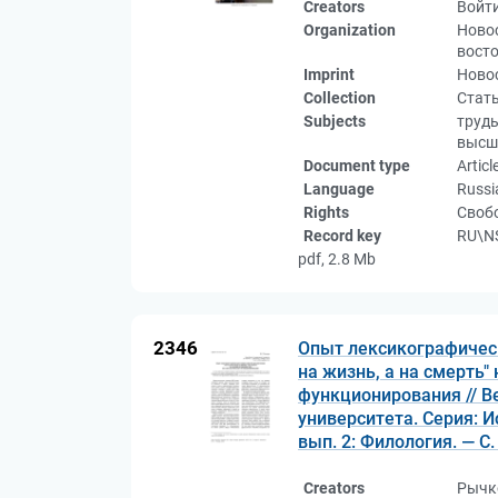
Creators
Войт
Organization
Новос
восто
Imprint
Новос
Collection
Стат
Subjects
труды
высш
Document type
Articl
Language
Russi
Rights
Свобо
Record key
RU\NS
pdf, 2.8 Mb
2346
Опыт лексикографическо
на жизнь, а на смерть"
функционирования // В
университета. Серия: И
вып. 2: Филология. — С.
Creators
Рычк