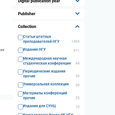
Digital publication year
...
Publisher
...
Collection
Статьи штатных
преподавателей НГУ
1465
Издания НГУ
гия
911
Международная научная
студенческая конференция
64
Периодические издания
прочие
39
Универсальная коллекция
39
Материалы конференций
прочие
25
Издания для СУНЦ
10
Книги редкого фонда НБ НГУ