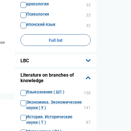
археология
33
Психология
33
японский язык
32
Full list
гия
LBC
...
Literature on branches of
knowledge
Языкознание ( Ш1 )
158
Экономика. Экономические
науки ( У )
141
История. Исторические
науки ( Т )
87