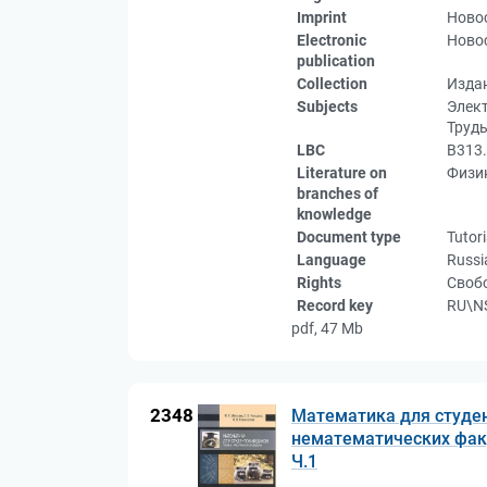
Imprint
Новос
Electronic
Новос
publication
Collection
Изда
Subjects
Элект
Труд
LBC
В313
Literature on
Физик
branches of
knowledge
Document type
Tutori
Language
Russi
Rights
Свобо
Record key
RU\N
pdf, 47 Mb
2348
Математика для студен
нематематических факул
Ч.1