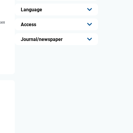
...
Language
...
гия
Access
...
Journal/newspaper
...