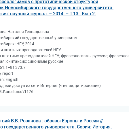
азеологизмов с прототипической структурой
ик Новосибирского государственного университета.
ия: научный журнал. – 2014. – Т.13 : Вып.2:
ова Наталья Геннадьевна
сибирский государственный университет
ибирск: НГУ, 2014
ьи штатных преподавателей НГУ
 штатных преподавателей НГУ; фразеологизмы русские; фразеоло
ая; синтаксис; синонимы русские
61.1+81'373.7
e, report
an; English
дный доступ из сети Интернет (чтение, цитирование)
U\analitnsu\1176
ий В.В. Розанова : образы Европы и России //
о государственного университета. Серия: История,