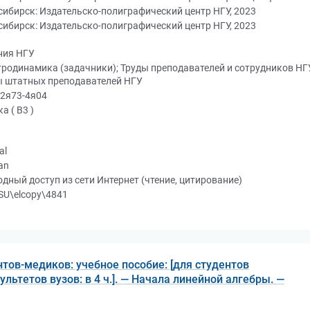
ибирск: Издательско-полиграфический центр НГУ, 2023
ибирск: Издательско-полиграфический центр НГУ, 2023
ния НГУ
родинамика (задачники); Труды преподавателей и сотрудников НГ
ы штатных преподавателей НГУ
.2я73-4я04
а ( В3 )
al
an
дный доступ из сети Интернет (чтение, цитирование)
SU\elcopy\4841
тов-медиков: учебное пособие: [для студентов
ьтетов вузов: в 4 ч.]. — Начала линейной алгебры. —