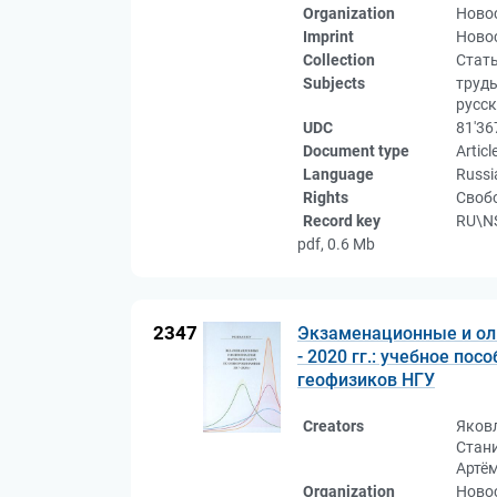
Organization
Ново
Imprint
Новос
Collection
Стат
Subjects
труды
русск
UDC
81'36
Document type
Articl
Language
Russi
Rights
Свобо
Record key
RU\NS
pdf, 0.6 Mb
2347
Экзаменационные и ол
- 2020 гг.: учебное по
геофизиков НГУ
Creators
Яковл
Стан
Артё
Organization
Новос