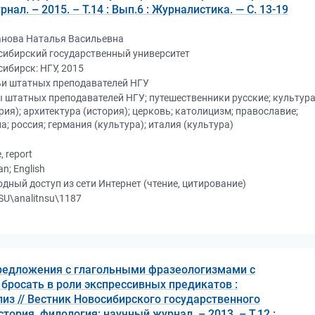
ал. – 2015. – Т.14 : Вып.6 : Журналистика. — С. 13-19
анова Наталья Васильевна
сибирский государственный университет
ибирск: НГУ, 2015
ьи штатных преподавателей НГУ
 штатных преподавателей НГУ; путешественники русские; культур
рия); архитектура (история); церковь; католицизм; православие;
а; россия; германия (культура); италия (культура)
e, report
an; English
дный доступ из сети Интернет (чтение, цитирование)
U\analitnsu\1187
редложения с глагольными фразеологизмами с
росать в роли экспрессивных предикатов :
из // Вестник Новосибирского государственного
стория, филология: научный журнал. – 2013. – Т.12 :