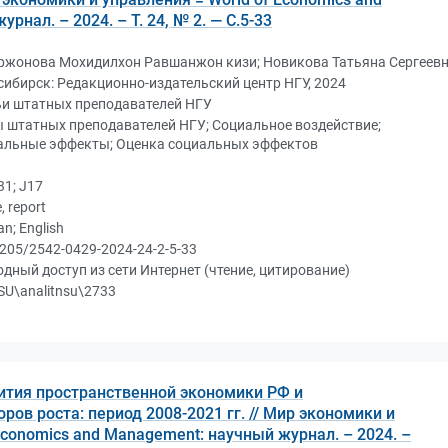
нал. – 2024. – Т. 24, № 2. — С.5-33
ржонова Мохидилхон Равшанжон кизи; Новикова Татьяна Сергеев
ибирск: Редакционно-издательский центр НГУ, 2024
ьи штатных преподавателей НГУ
 штатных преподавателей НГУ; Социальное воздействие;
альные эффекты; Оценка социальных эффектов
31; J17
e, report
an; English
205/2542-0429-2024-24-2-5-33
дный доступ из сети Интернет (чтение, цитирование)
U\analitnsu\2733
ития пространственной экономики РФ и
ов роста: период 2008-2021 гг. // Мир экономики и
Economics and Management: научный журнал. – 2024. –