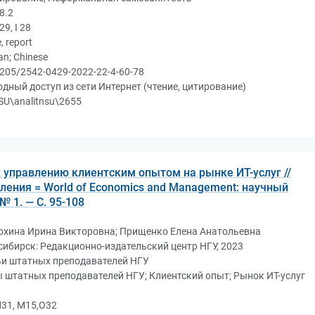
8.2
29, I 28
e, report
an; Chinese
205/2542-0429-2022-22-4-60-78
дный доступ из сети Интернет (чтение, цитирование)
U\analitnsu\2655
 управлению клиентским опытом на рынке ИТ-услуг //
ления = World of Economics and Management: научный
 № 1. — С. 95-108
охина Ирина Викторовна; Прищенко Елена Анатольевна
ибирск: Редакционно-издательский центр НГУ, 2023
ьи штатных преподавателей НГУ
 штатных преподавателей НГУ; Клиентский опыт; Рынок ИТ-услуг
31, М15,О32