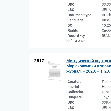
UDC
33.33
LBC
JEL A
Document type
Articl
Language
Russi
DOI
10.25
Rights
Свобо
Record key
RU\NS
pdf, 14.3 Mb
2517
Методический подход к
Мир экономики и управ
журнал. – 2023. – Т. 23,
Creators
Пряд
Imprint
Новос
Collection
Стат
Subjects
Труды
UDC
338.4
LBC
JEL М