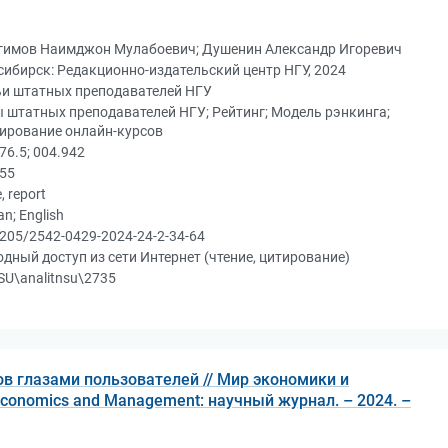
гимов Наимджон Мулабоевич; Душенин Александр Игоревич
ибирск: Редакционно-издательский центр НГУ, 2024
ьи штатных преподавателей НГУ
 штатных преподавателей НГУ; Рейтинг; Модель рэнкинга;
ирование онлайн-курсов
76.5; 004.942
С55
e, report
an; English
205/2542-0429-2024-24-2-34-64
дный доступ из сети Интернет (чтение, цитирование)
U\analitnsu\2735
ов глазами пользователей // Мир экономики и
Economics and Management: научный журнал. – 2024. –