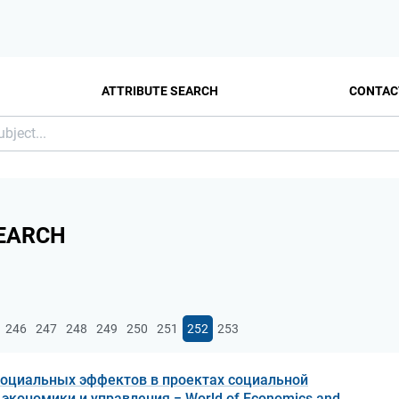
ATTRIBUTE SEARCH
CONTAC
EARCH
246
247
248
249
250
251
252
253
оциальных эффектов в проектах социальной
экономики и управления = World of Economics and