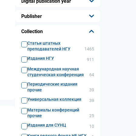
Digital publication year
...
Publisher
...
Collection
Статьи штатных
преподавателей НГУ
1465
Издания НГУ
911
Международная научная
студенческая конференция
64
Периодические издания
прочие
39
Универсальная коллекция
39
Материалы конференций
прочие
25
Издания для СУНЦ
10
Книги редкого фонда НБ НГУ