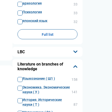
археология
33
Психология
33
японский язык
32
Full list
LBC
...
Literature on branches of
knowledge
Языкознание ( Ш1 )
158
Экономика. Экономические
науки ( У )
141
История. Исторические
науки ( Т )
87