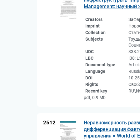
Management: научный жур
Creators
Зафа
Imprint
Новос
Collection
Стат
Subjects
Труды
Соци
UDC
338.2
LBC
I38; L
Document type
Articl
Language
Russi
DOI
10.25
Rights
Свобо
Record key
RU\NS
pdf, 0.9 Mb
2512
Неравномерность разв
дифференциация фактор
управления = World of 