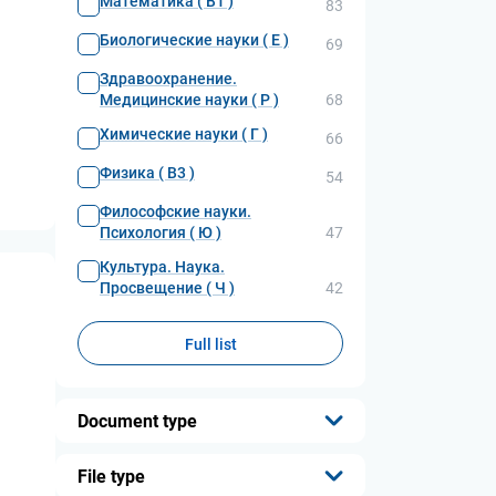
Математика ( В1 )
83
Биологические науки ( Е )
69
Здравоохранение.
Медицинские науки ( Р )
68
Химические науки ( Г )
66
Физика ( В3 )
54
Философские науки.
Психология ( Ю )
47
Культура. Наука.
Просвещение ( Ч )
42
Full list
Document type
...
File type