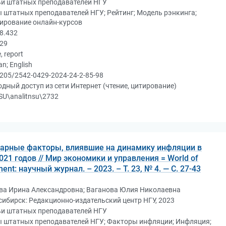
ьи штатных преподавателей НГУ
 штатных преподавателей НГУ; Рейтинг; Модель рэнкинга;
ирование онлайн-курсов
8.432
А29
e, report
an; English
205/2542-0429-2024-24-2-85-98
дный доступ из сети Интернет (чтение, цитирование)
U\analitnsu\2732
арные факторы, влиявшие на динамику инфляции в
021 годов // Мир экономики и управления = World of
t: научный журнал. – 2023. – Т. 23, № 4. — С. 27-43
ва Ирина Александровна; Ваганова Юлия Николаевна
ибирск: Редакционно-издательский центр НГУ, 2023
ьи штатных преподавателей НГУ
ы штатных преподавателей НГУ; Факторы инфляции; Инфляция;