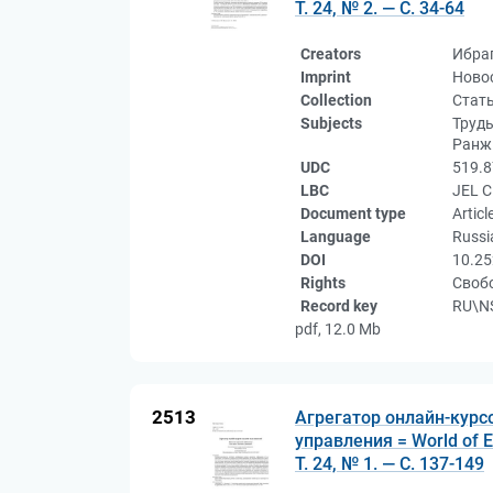
Т. 24, № 2. — С. 34-64
Creators
Ибра
Imprint
Новос
Collection
Стат
Subjects
Труды
Ранж
UDC
519.8
LBC
JEL 
Document type
Articl
Language
Russi
DOI
10.25
Rights
Свобо
Record key
RU\NS
pdf, 12.0 Mb
2513
Агрегатор онлайн-курс
управления = World of 
Т. 24, № 1. — С. 137-149