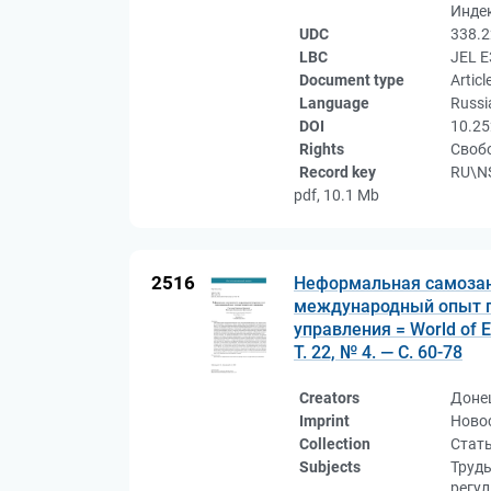
Индек
UDC
338.2
LBC
JEL Е
Document type
Articl
Language
Russi
DOI
10.25
Rights
Свобо
Record key
RU\NS
pdf, 10.1 Mb
2516
Неформальная самозаня
международный опыт го
управления = World of 
Т. 22, № 4. — С. 60-78
Creators
Донец
Imprint
Новос
Collection
Стат
Subjects
Труды
регу