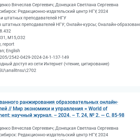
енко Вячеслав Сергеевич; Донецкая Светлана Сергеевна
ибирск: Редакционно-издательский центр НГУ, 2024
ьи штатных преподавателей НГУ
ы штатных преподавателей НГУ; Онлайн-курсы; Оналайн-образован
8.432
31, М15,О32
e, report
an; English
205/2542-0429-2024-24-1-137-149
дный доступ из сети Интернет (чтение, цитирование)
U\analitnsu\2702
ванного ранжирования образовательных онлайн-
ей // Мир экономики и управления = World of
t: научный журнал. – 2024. – Т. 24, № 2. — С. 85-98
енко Вячеслав Сергеевич; Донецкая Светлана Сергеевна
ибирск: Редакционно-издательский центр НГУ, 2024