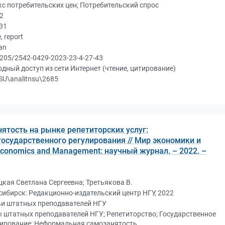
с потребительских цен; Потребительский спрос
2
31
e, report
an
205/2542-0429-2023-23-4-27-43
дный доступ из сети Интернет (чтение, цитирование)
U\analitnsu\2685
тость на рынке репетиторских услуг:
сударственного регулирования // Мир экономики и
Economics and Management: научный журнал. – 2022. –
кая Светлана Сергеевна; Третьякова В.
ибирск: Редакционно-издательский центр НГУ, 2022
ьи штатных преподавателей НГУ
 штатных преподавателей НГУ; Репетиторство; Государственное
лирование; Неформальная самозанятость