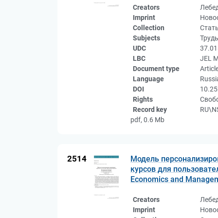
Creators
Лебед
Imprint
Новос
Collection
Стат
Subjects
Труд
UDC
37.01
LBC
JEL М
Document type
Articl
Language
Russi
DOI
10.25
Rights
Свобо
Record key
RU\NS
pdf, 0.6 Mb
2514
Модель персонализиро
курсов для пользовател
Economics and Managemen
Creators
Лебед
Imprint
Новос