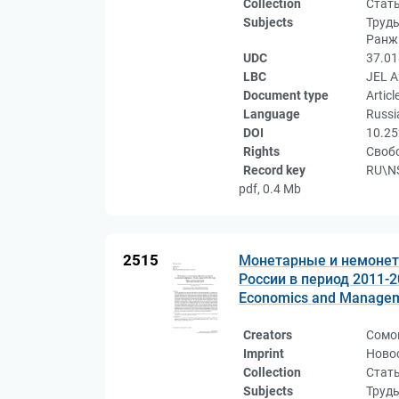
Collection
Стат
Subjects
Труды
Ранж
UDC
37.01
LBC
JEL 
Document type
Articl
Language
Russi
DOI
10.25
Rights
Свобо
Record key
RU\NS
pdf, 0.4 Mb
2515
Монетарные и немонет
России в период 2011-2
Economics and Managemen
Creators
Сомо
Imprint
Новос
Collection
Стат
Subjects
Труд