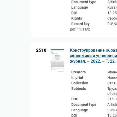
Document type
Articl
Language
Russi
DOI
10.25
Rights
Свобо
Record key
RU\NS
pdf, 11.1 Mb
2518
Конструирование образ
экономики и управлени
журнал. – 2022. – Т. 22,
Creators
Иван
Imprint
Новос
Collection
Стат
Subjects
Труд
обра
UDC
316.3
Document type
Articl
Language
Russi
DOI
10.25