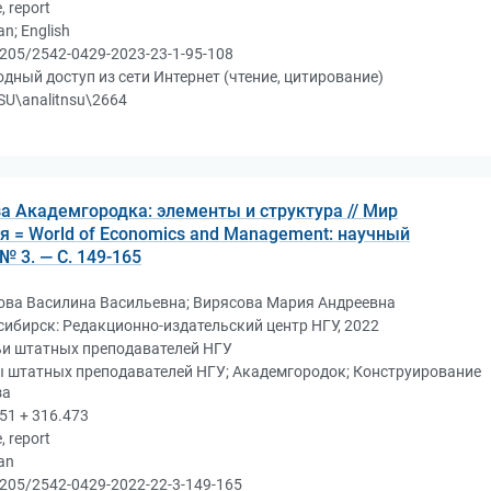
e, report
an; English
205/2542-0429-2023-23-1-95-108
дный доступ из сети Интернет (чтение, цитирование)
U\analitnsu\2664
а Академгородка: элементы и структура // Мир
я = World of Economics and Management: научный
 № 3. — С. 149-165
ова Василина Васильевна; Вирясова Мария Андреевна
ибирск: Редакционно-издательский центр НГУ, 2022
ьи штатных преподавателей НГУ
ы штатных преподавателей НГУ; Академгородок; Конструирование
за
51 + 316.473
e, report
an
205/2542-0429-2022-22-3-149-165