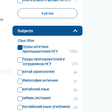
1
Full list
ие
Subjects
Clear filter
труды штатных
преподавателей НГУ
2526
Труды преподавателей и
сотрудников НГУ
274
китай (археология)
49
Философия античная
41
китайский язык
40
сибирь (история)
35
Английский язык (учебники)
33