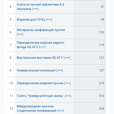
Книги из личной библиотеки В.А.
4
37
Аврорина
(
>>>
)
5
Издания для СУНЦ
(
>>>
)
98
Материалы конференций прочие
6
102
(
>>>
)
Периодические издания редкого
7
119
фонда НБ НГУ
(
>>>
)
8
Виртуальные выставки НБ НГУ
(
>>>
)
127
9
Универсальная коллекция
(
>>>
)
127
10
Периодические издания прочие
(
>>>
)
219
11
Газета "Университетская жизнь"
(
>>>
)
510
Международная научная
12
538
студенческая конференция
(
>>>
)