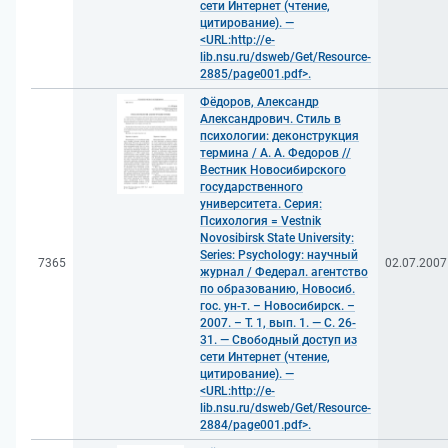
сети Интернет (чтение,
цитирование). —
<URL:http://e-
lib.nsu.ru/dsweb/Get/Resource-
2885/page001.pdf>.
Фёдоров, Александр
Александрович. Стиль в
психологии: деконструкция
термина / А. А. Федоров //
Вестник Новосибирского
государственного
университета. Серия:
Психология = Vestnik
Novosibirsk State University:
Series: Psychology: научный
7365
02.07.2007
журнал / Федерал. агентство
по образованию, Новосиб.
гос. ун-т. – Новосибирск. –
2007. – Т. 1, вып. 1. — С. 26-
31. — Свободный доступ из
сети Интернет (чтение,
цитирование). —
<URL:http://e-
lib.nsu.ru/dsweb/Get/Resource-
2884/page001.pdf>.