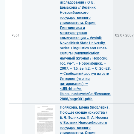
исследования / О. В.
Ермакова // Вестник
Новосибирского
государственного
университета. Серия:
Лингвистика и
межкультурная
7361
02.07.2007
коммуникация = Vestnik
Novosibirsk State University.
Series: Linguistics and Cross-
Cultural Communication:
научный журнал / Новосиб.
гос. ун-т. – Новосибирск. –
2007. – Т.5, вып.2. — С. 20 -28.
— Свободный доступ из сети
Интернет (чтение,
цитирование). —
<URL:http://e-
lib.nsu.ru/dsweb/Get/Resource-
2888/page001.pdf>.
Полякова, Елена Яковлевна.
Поющее сердце искусства /
Е. Я. Полякова, П. А. Носова
// Вестник Новосибирского
государственного
университета. Серия: