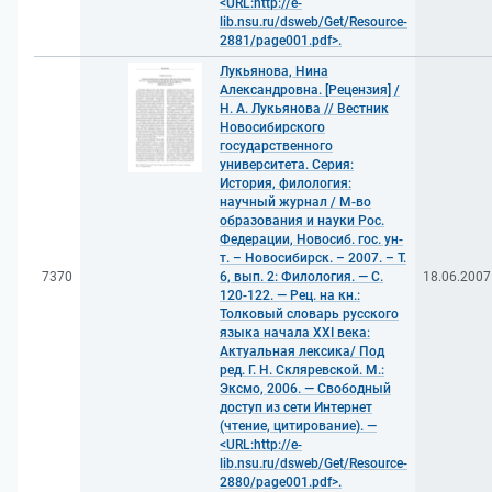
<URL:http://e-
lib.nsu.ru/dsweb/Get/Resource-
2881/page001.pdf>.
Лукьянова, Нина
Александровна. [Рецензия] /
Н. А. Лукьянова // Вестник
Новосибирского
государственного
университета. Серия:
История, филология:
научный журнал / М-во
образования и науки Рос.
Федерации, Новосиб. гос. ун-
т. – Новосибирск. – 2007. – Т.
7370
6, вып. 2: Филология. — С.
18.06.2007
120-122. — Рец. на кн.:
Толковый словарь русского
языка начала XXI века:
Актуальная лексика/ Под
ред. Г. Н. Скляревской. М.:
Эксмо, 2006. — Свободный
доступ из сети Интернет
(чтение, цитирование). —
<URL:http://e-
lib.nsu.ru/dsweb/Get/Resource-
2880/page001.pdf>.