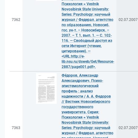
Психология = Vestnik
Novosibirsk State University:
Series: Psychology: научный
7362
журнал / Федерал. агентство
02.07.2007
по образованию, Новосиб.
гос. ун-т. – Новосибирск. –
2007. – Т. 1, вып. 1. — С. 102-
116. — Свободный доступ из
сети Интернет (чтение,
цитирование). —
<URL:http://e-
lib.nsu.ru/dsweb/Get/Resource-
2887/page001.pdf>.
Фёдоров, Александр
Александрович. Психо-
эпистемологический
профиль : анализ
надежности / А. А. Федоров
// Вестник Новосибирского
государственного
университета. Серия:
Психология = Vestnik
Novosibirsk State University:
7363
Series: Psychology: научный
02.07.2007
журнал / Федерал. агентство