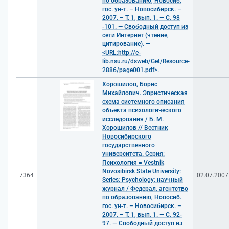
по образованию, Новосиб.
гос. ун-т. – Новосибирск. –
2007. – Т. 1, вып. 1. — С. 98
-101. — Свободный доступ из
сети Интернет (чтение,
цитирование). —
<URL:http://e-
lib.nsu.ru/dsweb/Get/Resource-
2886/page001.pdf>.
Хорошилов, Борис
Михайлович. Эвристическая
схема системного описания
объекта психологического
исследования / Б. М.
Хорошилов // Вестник
Новосибирского
государственного
университета. Серия:
Психология = Vestnik
Novosibirsk State University:
7364
02.07.2007
Series: Psychology: научный
журнал / Федерал. агентство
по образованию, Новосиб.
гос. ун-т. – Новосибирск. –
2007. – Т. 1, вып. 1. — С. 92-
97. — Свободный доступ из