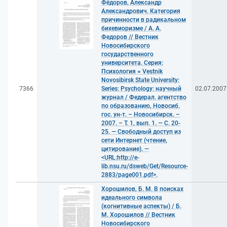
Фёдоров, Александр
Александрович. Категория
причинности в радикальном
бихевиоризме / А. А.
Федоров // Вестник
Новосибирского
государственного
университета. Серия:
Психология = Vestnik
Novosibirsk State University:
7366
Series: Psychology: научный
02.07.2007
журнал / Федерал. агентство
по образованию, Новосиб.
гос. ун-т. – Новосибирск. –
2007. – Т. 1, вып. 1. — С. 20-
25. — Свободный доступ из
сети Интернет (чтение,
цитирование). —
<URL:http://e-
lib.nsu.ru/dsweb/Get/Resource-
2883/page001.pdf>.
Хорошилов, Б. М. В поисках
идеального символа
(когнитивные аспекты) / Б.
М. Хорошилов // Вестник
Новосибирского