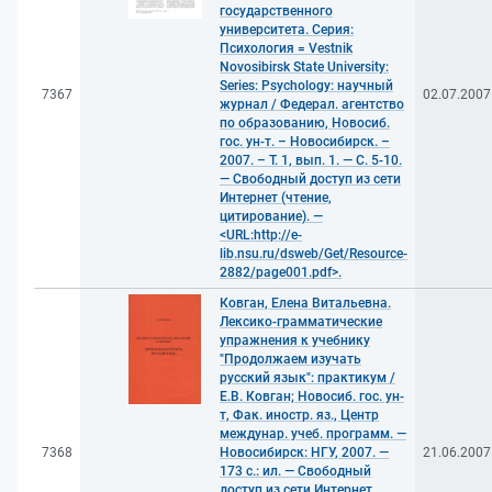
государственного
университета. Серия:
Психология = Vestnik
Novosibirsk State University:
Series: Psychology: научный
7367
02.07.2007
журнал / Федерал. агентство
по образованию, Новосиб.
гос. ун-т. – Новосибирск. –
2007. – Т. 1, вып. 1. — С. 5-10.
— Свободный доступ из сети
Интернет (чтение,
цитирование). —
<URL:http://e-
lib.nsu.ru/dsweb/Get/Resource-
2882/page001.pdf>.
Ковган, Елена Витальевна.
Лексико-грамматические
упражнения к учебнику
"Продолжаем изучать
русский язык": практикум /
Е.В. Ковган; Новосиб. гос. ун-
т, Фак. иностр. яз., Центр
междунар. учеб. программ. —
7368
Новосибирск: НГУ, 2007. —
21.06.2007
173 с.: ил. — Свободный
доступ из сети Интернет