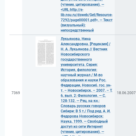
(чтение, цитирование). —
<URL:http://e-
lib.nsu.ru/dsweb/Get/Resource-
7292/page00001.pdf>. — Текст
(визуальный):
непосредственный
Лукьянова, Нина
Александровна. [Рецензия] /
Н. А. Лукьянова // Вестник
Новосибирского
государственного
университета. Серия:
История, филология:
научный журнал / М-во
образования и науки Рос.
Федерации, Новосиб. гос. ун-
т. – Новосибирск. – 2007. – Т.
7369
18.06.2007
6, вып. 2: Филология. — С.
128-132. — Рец. на кн.:
Словарь русских говоров
Сибири: В 5 т./ Под ред. А. И.
Федорова Новосибирск:
Наука, 1999. — Свободный
доступ из сети Интернет
(чтение, цитирование). —