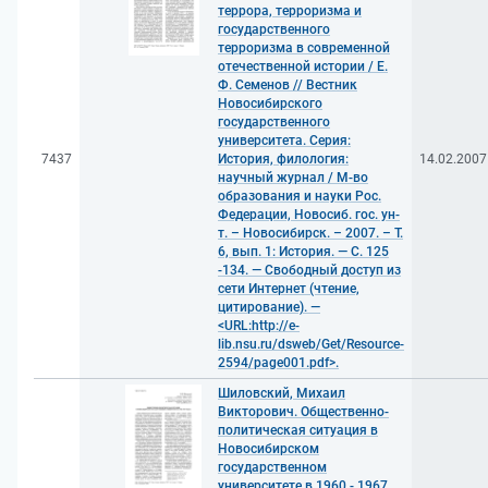
террора, терроризма и
государственного
терроризма в современной
отечественной истории / Е.
Ф. Семенов // Вестник
Новосибирского
государственного
университета. Серия:
7437
История, филология:
14.02.2007
научный журнал / М-во
образования и науки Рос.
Федерации, Новосиб. гос. ун-
т. – Новосибирск. – 2007. – Т.
6, вып. 1: История. — С. 125
-134. — Свободный доступ из
сети Интернет (чтение,
цитирование). —
<URL:http://e-
lib.nsu.ru/dsweb/Get/Resource-
2594/page001.pdf>.
Шиловский, Михаил
Викторович. Общественно-
политическая ситуация в
Новосибирском
государственном
университете в 1960 - 1967