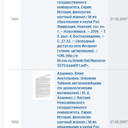
государственного
университета. Серия:
История, филология:
научный журнал / М-во
7431
21.02.2007
образования и науки Рос.
Федерации, Новосиб. гос. ун-
т. – Новосибирск. – 2006. – Т.
5, вып. 4: Востоковедение. —
С. 27-33. — Свободный
доступ из сети Интернет
(чтение, цитирование). —
<URL:http://e-
lib.nsu.ru/dsweb/Get/Resource-
2575/page001.pdf>.
Азаренко, Юлия
Анатольевна. Освоение
Тайваня австронезийцами
(по археологическим
материалам) / Ю. А.
Азаренко // Вестник
Новосибирского
государственного
университета. Серия:
История, филология:
7432
научный журнал / М-во
21.02.2007
образования и науки Рос.