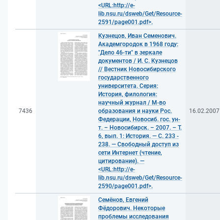
<URL:http://e-
lib.nsu.ru/dsweb/Get/Resource-
2591/page001.pdf>.
Кузнецов, Иван Семенович.
Академгородок в 1968 году:
"Дело 46-ти" в зеркале
документов / И. С. Кузнецов
// Вестник Новосибирского
государственного
университета. Серия:
История, филология:
научный журнал / М-во
7436
образования и науки Рос.
16.02.2007
Федерации, Новосиб. гос. ун-
т. – Новосибирск. – 2007. – Т.
6, вып. 1: История. — С. 233 -
238. — Свободный доступ из
сети Интернет (чтение,
цитирование). —
<URL:http://e-
lib.nsu.ru/dsweb/Get/Resource-
2590/page001.pdf>.
Семёнов, Евгений
Фёдорович. Некоторые
проблемы исследования