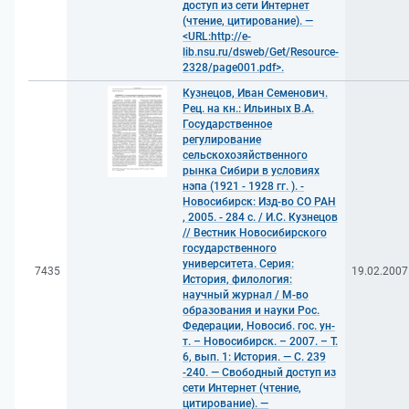
доступ из сети Интернет
(чтение, цитирование). —
<URL:http://e-
lib.nsu.ru/dsweb/Get/Resource-
2328/page001.pdf>.
Кузнецов, Иван Семенович.
Рец. на кн.: Ильиных В.А.
Государственное
регулирование
сельскохозяйственного
рынка Сибири в условиях
нэпа (1921 - 1928 гг. ). -
Новосибирск: Изд-во СО РАН
, 2005. - 284 с. / И.С. Кузнецов
// Вестник Новосибирского
государственного
университета. Серия:
7435
19.02.2007
История, филология:
научный журнал / М-во
образования и науки Рос.
Федерации, Новосиб. гос. ун-
т. – Новосибирск. – 2007. – Т.
6, вып. 1: История. — С. 239
-240. — Свободный доступ из
сети Интернет (чтение,
цитирование). —