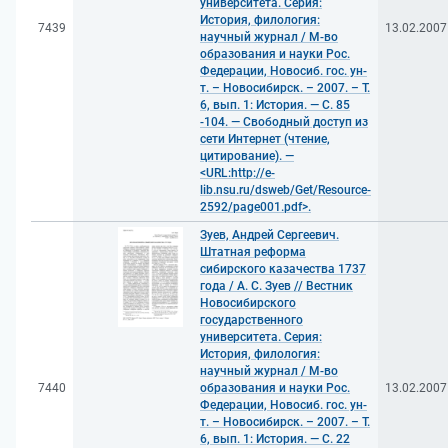
университета. Серия:
История, филология:
7439
13.02.2007
научный журнал / М-во
образования и науки Рос.
Федерации, Новосиб. гос. ун-
т. – Новосибирск. – 2007. – Т.
6, вып. 1: История. — С. 85
-104. — Свободный доступ из
сети Интернет (чтение,
цитирование). —
<URL:http://e-
lib.nsu.ru/dsweb/Get/Resource-
2592/page001.pdf>.
Зуев, Андрей Сергеевич.
Штатная реформа
сибирского казачества 1737
года / А. С. Зуев // Вестник
Новосибирского
государственного
университета. Серия:
История, филология:
научный журнал / М-во
7440
образования и науки Рос.
13.02.2007
Федерации, Новосиб. гос. ун-
т. – Новосибирск. – 2007. – Т.
6, вып. 1: История. — С. 22