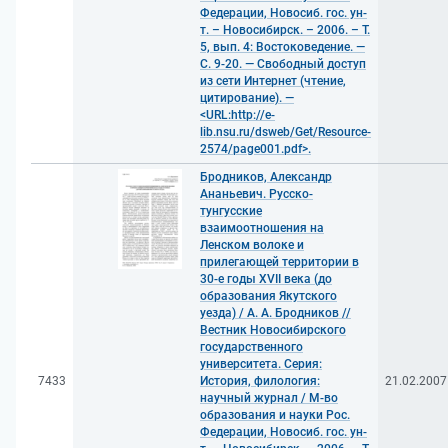
Федерации, Новосиб. гос. ун-
т. – Новосибирск. – 2006. – Т.
5, вып. 4: Востоковедение. —
С. 9-20. — Свободный доступ
из сети Интернет (чтение,
цитирование). —
<URL:http://e-
lib.nsu.ru/dsweb/Get/Resource-
2574/page001.pdf>.
Бродников, Александр
Ананьевич. Русско-
тунгусские
взаимоотношения на
Ленском волоке и
прилегающей территории в
30-е годы XVII века (до
образования Якутского
уезда) / А. А. Бродников //
Вестник Новосибирского
государственного
университета. Серия:
7433
История, филология:
21.02.2007
научный журнал / М-во
образования и науки Рос.
Федерации, Новосиб. гос. ун-