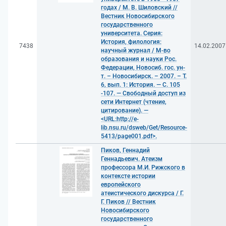
годах / М. В. Шиловский //
Вестник Новосибирского
государственного
университета. Серия:
История, филология:
7438
14.02.2007
научный журнал / М-во
образования и науки Рос.
Федерации, Новосиб. гос. ун-
т. – Новосибирск. – 2007. – Т.
6, вып. 1: История. — С. 105
-107. — Свободный доступ из
сети Интернет (чтение,
цитирование). —
<URL:http://e-
lib.nsu.ru/dsweb/Get/Resource-
5413/page001.pdf>.
Пиков, Геннадий
Геннадьевич. Атеизм
профессора М.И. Рижского в
контексте истории
европейского
атеистического дискурса / Г.
Г. Пиков // Вестник
Новосибирского
государственного