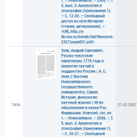
т. – Новосибирск. – 2006. – Т.
5, вып. 3: Археология и
этнография (приложение 1).
— С. 12-20. — Свободный
доступ из сети Интернет
(чтение, цитирование). —
<URL:http://e-
lib.nsu.ru/dsweb/Get/Resource-
2327/page001.pdf>.
Зуев, Андрей Сергеевич.
Русско-чукотские
переговоры 1778 года и
принятие чукчей в
подданство России / А. С.
Зуев // Вестник
Новосибирского
государственного
университета. Серия:
История, филология:
научный журнал / М-во
7434
21.02.2007
образования и науки Рос.
Федерации, Новосиб. гос. ун-
т. – Новосибирск. – 2006. – Т.
5, вып. 3: Археология и
этнография (приложение 1).
— С. 26-37. — Свободный