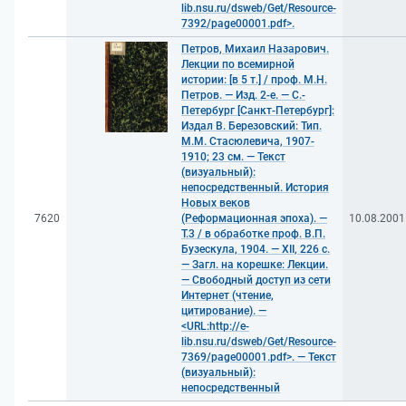
lib.nsu.ru/dsweb/Get/Resource-
7392/page00001.pdf>.
Петров, Михаил Назарович.
Лекции по всемирной
истории: [в 5 т.] / проф. М.Н.
Петров. — Изд. 2-е. — С.-
Петербург [Санкт-Петербург]:
Издал В. Березовский: Тип.
М.М. Стасюлевича, 1907-
1910; 23 см. — Текст
(визуальный):
непосредственный. История
Новых веков
7620
(Реформационная эпоха). —
10.08.2001
Т.3 / в обработке проф. В.П.
Бузескула, 1904. — XII, 226 с.
— Загл. на корешке: Лекции.
— Свободный доступ из сети
Интернет (чтение,
цитирование). —
<URL:http://e-
lib.nsu.ru/dsweb/Get/Resource-
7369/page00001.pdf>. — Текст
(визуальный):
непосредственный