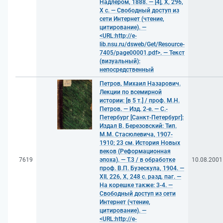
Надлером, 1888. — [4], X, 296,
X с. — Свободный доступ из
сети Интернет (чтение,
цитирование). —
<URL:http://e-
lib.nsu.ru/dsweb/Get/Resource-
7405/page00001.pdf>. — Текст
(визуальный):
непосредственный
Петров, Михаил Назарович.
Лекции по всемирной
истории: [в 5 т.] / проф. М.Н.
Петров. — Изд. 2-е. — С.-
Петербург [Санкт-Петербург]:
Издал В. Березовский: Тип.
М.М. Стасюлевича, 1907-
1910; 23 см. История Новых
веков (Реформационная
7619
эпоха). — Т.3 / в обработке
10.08.2001
проф. В.П. Бузескула, 1904. —
XII, 226, X, 248 с. разд. паг. —
На корешке также: 3-4. —
Свободный доступ из сети
Интернет (чтение,
цитирование). —
<URL:http://e-