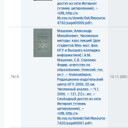
доступ из сети Интернет
(чтение, цитирование). —
<URL:http://e-
lib.nsu.ru/dsweb/Get/Resource-
4742/page00000.pdf>.
Мацокин, Александр
Михайлович. Численные
методы: курс лекций: [для
студентов Мех.-мат. фак.
НГУ и Высшего колледжа
информатики] / А.М.
Мацокин, С.Б. Сорокин;
Федер. агентство по
образованию, Новосиб. гос.
ун-т. — Новосибирск:
7615
13.11.2001
Редакционно-издательский
центр НГУ, 2006; 20 см.
Численный анализ. — Ч.1,
2006. — 131, [1] с.: ил. —
Свободный доступ из сети
Интернет (чтение,
цитирование). —
<URL:http://e-
lib.nsu.ru/dsweb/Get/Resource-
7420/page00001.pdf>.