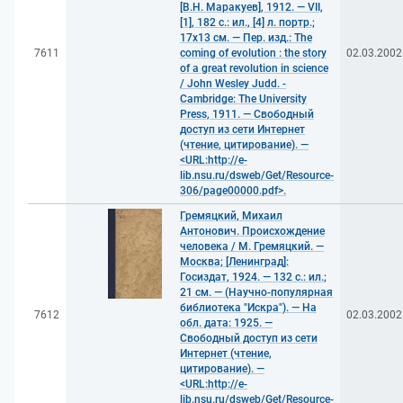
[В.Н. Маракуев], 1912. — VII,
[1], 182 с.: ил., [4] л. портр.;
17x13 см. — Пер. изд.: The
7611
coming of evolution : the story
02.03.2002
of a great revolution in science
/ John Wesley Judd. -
Cambridge: The University
Press, 1911. — Свободный
доступ из сети Интернет
(чтение, цитирование). —
<URL:http://e-
lib.nsu.ru/dsweb/Get/Resource-
306/page00000.pdf>.
Гремяцкий, Михаил
Антонович. Происхождение
человека / М. Гремяцкий. —
Москва; [Ленинград]:
Госиздат, 1924. — 132 с.: ил.;
21 см. — (Научно-популярная
библиотека "Искра"). — На
7612
02.03.2002
обл. дата: 1925. —
Свободный доступ из сети
Интернет (чтение,
цитирование). —
<URL:http://e-
lib.nsu.ru/dsweb/Get/Resource-