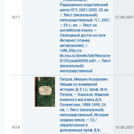
Редакционно-издательский
центр НГУ, 2001-2002; 20 см.
— Текст (визуальный):
7617
27.08.2001
непосредственный. Ч.1, 2001.
— 59 с.: ил. — Текст на
английском языке. —
Свободный доступ из сети
Интернет (чтение,
цитирование). —
<URL:http://e-
lib.nsu.ru/dsweb/Get/Resource-
8135/page00000.pdf>. — Текст
(визуальный):
непосредственный
Петров, Михаил Назарович.
Лекции по всемирной
истории: [в 5 т.] / проф. М.Н.
Петров. — Харьков: Издание
книжного магазина Д.Н.
Полуехтова, 1888-1890; 24
см. — Текст (визуальный):
непосредственный. История
средних веков. — Т.2 /
обработанная и
7618
10.08.2001
дополненная проф. В.К.