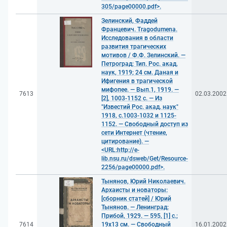
305/page00000.pdf>.
Зелинский, Фаддей
Францевич. Tragodumena.
Исследования в области
развития трагических
мотивов / Ф.Ф. Зелинский. —
Петроград: Тип. Рос. акад.
наук, 1919; 24 см. Даная и
Ифигения в трагической
мифопее. — Вып.1, 1919. —
7613
02.03.2002
[2], 1003-1152 с. — Из
"Известий Рос. акад. наук"
1918, с.1003-1032 и 1125-
1152. — Свободный доступ из
сети Интернет (чтение,
цитирование). —
<URL:http://e-
lib.nsu.ru/dsweb/Get/Resource-
2256/page00000.pdf>.
Тынянов, Юрий Николаевич.
Архаисты и новаторы:
[сборник статей] / Юрий
Тынянов. — Ленинград:
Прибой, 1929. — 595, [1] с.;
7614
19x13 см. — Свободный
16.01.2002