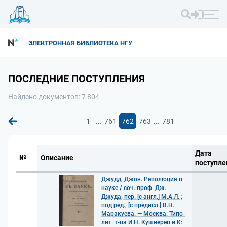
ЭЛЕКТРОННАЯ БИБЛИОТЕКА НГУ
ПОСЛЕДНИЕ ПОСТУПЛЕНИЯ
Найдено документов: 7 804
...
...
1
761
762
763
781
Дата
№
Описание
поступле
Джудд, Джон. Революция в
науке / соч. проф. Дж.
Джуда; пер. [с англ.] М.А.Л. ;
под ред., [с предисл.] В.Н.
Маракуева. — Москва: Типо-
лит. т-ва И.Н. Кушнерев и К: