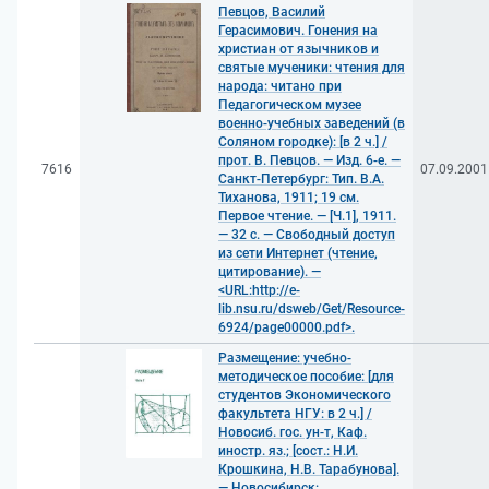
Певцов, Василий
Герасимович. Гонения на
христиан от язычников и
святые мученики: чтения для
народа: читано при
Педагогическом музее
военно-учебных заведений (в
Соляном городке): [в 2 ч.] /
прот. В. Певцов. — Изд. 6-е. —
7616
07.09.2001
Санкт-Петербург: Тип. В.А.
Тиханова, 1911; 19 см.
Первое чтение. — [Ч.1], 1911.
— 32 с. — Свободный доступ
из сети Интернет (чтение,
цитирование). —
<URL:http://e-
lib.nsu.ru/dsweb/Get/Resource-
6924/page00000.pdf>.
Размещение: учебно-
методическое пособие: [для
студентов Экономического
факультета НГУ: в 2 ч.] /
Новосиб. гос. ун-т, Каф.
иностр. яз.; [сост.: Н.И.
Крошкина, Н.В. Тарабунова].
— Новосибирск: