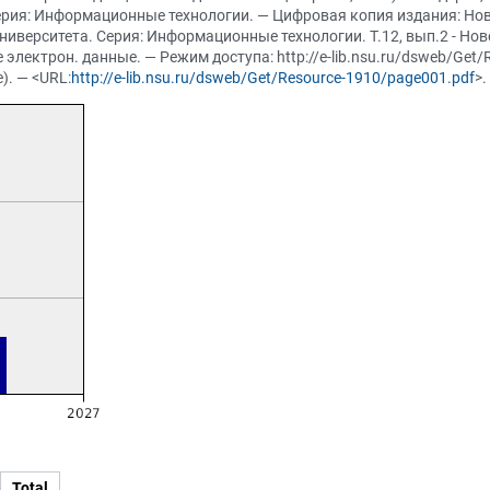
. Серия: Информационные технологии. — Цифровая копия издания: Н
ерситета. Серия: Информационные технологии. Т.12, вып.2 - Новосиби
 электрон. данные. — Режим доступа: http://e-lib.nsu.ru/dsweb/Ge
). — <URL:
http://e-lib.nsu.ru/dsweb/Get/Resource-1910/page001.pdf
>.
Total