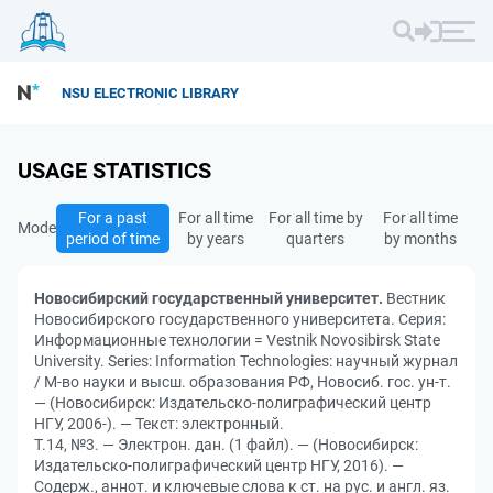
NSU ELECTRONIC LIBRARY
USAGE STATISTICS
For a past
For all time
For all time by
For all time
Mode
period of time
by years
quarters
by months
Новосибирский государственный университет.
Вестник
Новосибирского государственного университета. Серия:
Информационные технологии = Vestnik Novosibirsk State
University. Series: Information Technologies: научный журнал
/ М-во науки и высш. образования РФ, Новосиб. гос. ун-т.
— (Новосибирск: Издательско-полиграфический центр
НГУ, 2006-). — Текст: электронный.
Т.14, №3. — Электрон. дан. (1 файл). — (Новосибирск:
Издательско-полиграфический центр НГУ, 2016). —
Содерж., аннот. и ключевые слова к ст. на рус. и англ. яз.