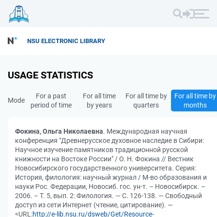
NSU ELECTRONIC LIBRARY
USAGE STATISTICS
For a past
For all time
For all time by
For all time by
Mode
period of time
by years
quarters
months
Фокина, Ольга Николаевна
. Международная научная
конференция "Древнерусское духовное наследие в Сибири:
Научное изучение памятников традиционной русской
книжности на Востоке России" / О. Н. Фокина // Вестник
Новосибирского государственного университета. Серия:
История, филология: научный журнал / М-во образования и
науки Рос. Федерации, Новосиб. гос. ун-т. – Новосибирск. –
2006. – Т. 5, вып. 2: Филология. — С. 126-138. — Свободный
доступ из сети Интернет (чтение, цитирование). —
<URL:
http://e-lib.nsu.ru/dsweb/Get/Resource-