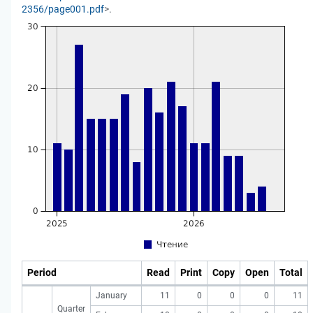
2356/page001.pdf
>.
Period
Read
Print
Copy
Open
Total
January
11
0
0
0
11
Quarter