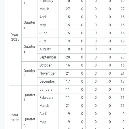
February
10
0
0
0
10
1
March
27
0
0
0
27
April
15
0
0
0
15
Quarter
May
15
0
0
0
15
2
June
15
0
0
0
15
Year
2025
July
19
0
0
0
19
Quarter
August
8
0
0
0
8
3
September
20
0
0
0
20
October
16
0
0
0
16
Quarter
November
21
0
0
0
21
4
December
17
0
0
0
17
January
11
0
0
0
11
Quarter
February
11
0
0
0
11
1
March
21
0
0
0
21
April
9
0
0
0
9
Year
Quarter
2026
May
9
0
0
0
9
2