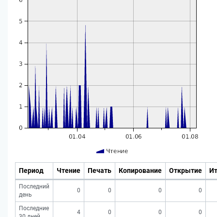
Период
Чтение
Печать
Копирование
Открытие
Ит
Последний
0
0
0
0
день
Последние
4
0
0
0
30 дней