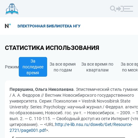
ЭЛЕКТРОННАЯ БИБЛИОТЕКА НГУ
СТАТИСТИКА ИСПОЛЬЗОВАНИЯ
За
За все время
За все время по
За все 
Режим
последнее
по годам
кварталам
по мес
время
Первушина, Ольга Николаевна
. Эпистемический стиль гуман
/ А. А. Федоров // Вестник Новосибирского государственного
университета. Серия: Психология = Vestnik Novosibirsk State
University: Series: Psychology: научный журнал / Федерал. агент
по образованию, Новосиб. гос. ун-т. – Новосибирск. – 2009. – Т.
вып. 2. — С. 110-115. — Свободный доступ из сети Интернет (чт
цитирование). — <URL:
http://e-lib.nsu.ru/dsweb/Get/Resource-
2721/page001.pdf
>.