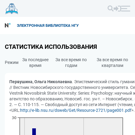
ЭЛЕКТРОННАЯ БИБЛИОТЕКА НГУ
СТАТИСТИКА ИСПОЛЬЗОВАНИЯ
За последнее
За все время по
За все время по
Режим
время
годам
кварталам
Первушина, Ольга Николаевна
. Эпистемический стиль гуманиз
// Вестник Новосибирского государственного университета. Се
Vestnik Novosibirsk State University: Series: Psychology: научны
агентство по образованию, Новосиб. гос. ун-т. – Новосибирск. –
2. — С. 110-115. — Свободный доступ из сети Интернет (чтение,
<URL:
http://e-lib.nsu.ru/dsweb/Get/Resource-2721/page001.pdf
>.