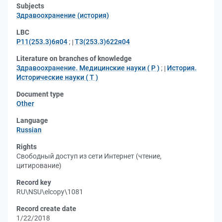
Subjects
Здравоохранение (история)
LBC
Р11(253.3)6я04
;
Т3(253.3)622я04
Literature on branches of knowledge
Здравоохранение. Медицинские науки ( Р )
;
История.
Исторические науки ( Т )
Document type
Other
Language
Russian
Rights
Свободный доступ из сети Интернет (чтение,
цитирование)
Record key
RU\NSU\elcopy\1081
Record create date
1/22/2018