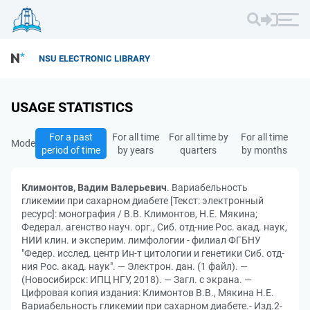
NSU ELECTRONIC LIBRARY
USAGE STATISTICS
For a past
For all time
For all time by
For all time
Mode
period of time
by years
quarters
by months
Климонтов, Вадим Валерьевич
. Вариабельность
гликемии при сахарном диабете [Текст: электронный
ресурс]: монография / В.В. Климонтов, Н.Е. Мякина;
Федерал. агенство науч. орг., Сиб. отд-ние Рос. акад. наук,
НИИ клин. и эксперим. лимфологии - филиал ФГБНУ
"Федер. исслед. центр Ин-т цитологии и генетики Сиб. отд-
ния Рос. акад. наук". — Электрон. дан. (1 файл). —
(Новосибирск: ИПЦ НГУ, 2018). — Загл. с экрана. —
Цифровая копия издания: Климонтов В.В., Мякина Н.Е.
Вариабельность гликемии при сахарном диабете.- Изд.2-