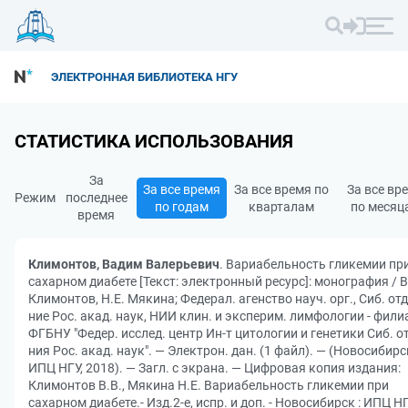
ЭЛЕКТРОННАЯ БИБЛИОТЕКА НГУ
СТАТИСТИКА ИСПОЛЬЗОВАНИЯ
За
За все время
За все время по
За все вр
Режим
последнее
по годам
кварталам
по месяц
время
Климонтов, Вадим Валерьевич
. Вариабельность гликемии пр
сахарном диабете [Текст: электронный ресурс]: монография / В
Климонтов, Н.Е. Мякина; Федерал. агенство науч. орг., Сиб. отд
ние Рос. акад. наук, НИИ клин. и эксперим. лимфологии - фили
ФГБНУ "Федер. исслед. центр Ин-т цитологии и генетики Сиб. от
ния Рос. акад. наук". — Электрон. дан. (1 файл). — (Новосибирс
ИПЦ НГУ, 2018). — Загл. с экрана. — Цифровая копия издания:
Климонтов В.В., Мякина Н.Е. Вариабельность гликемии при
сахарном диабете.- Изд.2-е, испр. и доп. - Новосибирск : ИПЦ НГ