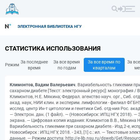
ЭЛЕКТРОННАЯ БИБЛИОТЕКА НГУ
СТАТИСТИКА ИСПОЛЬЗОВАНИЯ
За последнее
За все время
За все время по
За вс
Режим
время
по годам
кварталам
ме
Климонтов, Вадим Валерьевич
. Вариабельность гликемии пр
сахарном диабете [Текст: электронный ресурс]: монография / В
Климонтов, Н.Е. Мякина; Федерал. агенство науч. орг., Сиб. отд
акад. наук, НИИ клин. и эксперим. лимфологии - филиал ФГБН
исслед. центр Ин-т цитологии и генетики Сиб. отд-ния Рос. акад
— Электрон. дан. (1 файл). — (Новосибирск: ИПЦ НГУ, 2018). — З
экрана. — Цифровая копия издания: Климонтов В.В., Мякина Н
Вариабельность гликемии при сахарном диабете.- Изд.2-е, испр.
Новосибирск : ИПЦ НГУ, 2018. - 243, [1] с.: ил. — Текстовые элек
данные. — Режим доступа: http://e-lib.nsu.ru/dsweb/Get/Resourc