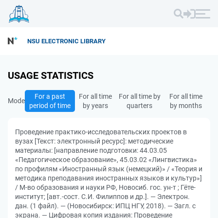
NSU ELECTRONIC LIBRARY
USAGE STATISTICS
For a past
For all time
For all time by
For all time
Mode
period of time
by years
quarters
by months
Проведение практико-исследовательских проектов в
вузах [Текст: электронный ресурс]: методические
материалы: [направление подготовки: 44.03.05
«Педагогическое образование», 45.03.02 «Лингвистика»
по профилям «Иностранный язык (немецкий)» / «Теория и
методика преподавания иностранных языков и культур»]
/ М-во образования и науки РФ, Новосиб. гос. ун-т ; Гёте-
институт; [авт.-сост. С.И. Филиппов и др.]. — Электрон.
дан. (1 файл). — (Новосибирск: ИПЦ НГУ, 2018). — Загл. с
экрана. — Цифровая копия издания: Проведение