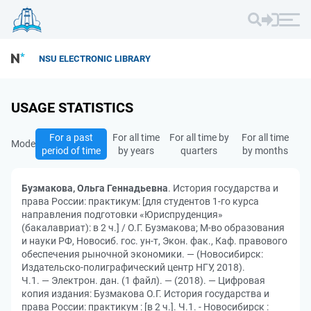
NSU ELECTRONIC LIBRARY
USAGE STATISTICS
For a past
For all time
For all time by
For all time
Mode
period of time
by years
quarters
by months
Бузмакова, Ольга Геннадьевна
. История государства и
права России: практикум: [для студентов 1-го курса
направления подготовки «Юриспруденция»
(бакалавриат): в 2 ч.] / О.Г. Бузмакова; М-во образования
и науки РФ, Новосиб. гос. ун-т, Экон. фак., Каф. правового
обеспечения рыночной экономики. — (Новосибирск:
Издательско-полиграфический центр НГУ, 2018).
Ч.1. — Электрон. дан. (1 файл). — (2018). — Цифровая
копия издания: Бузмакова О.Г. История государства и
права России: практикум : [в 2 ч.]. Ч.1. - Новосибирск :