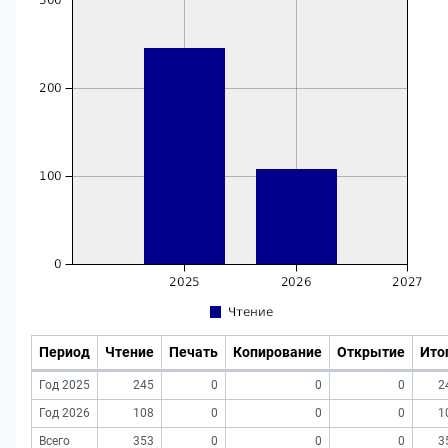
Период
Чтение
Печать
Копирование
Открытие
Ито
Год 2025
245
0
0
0
2
Год 2026
108
0
0
0
1
Всего
353
0
0
0
3