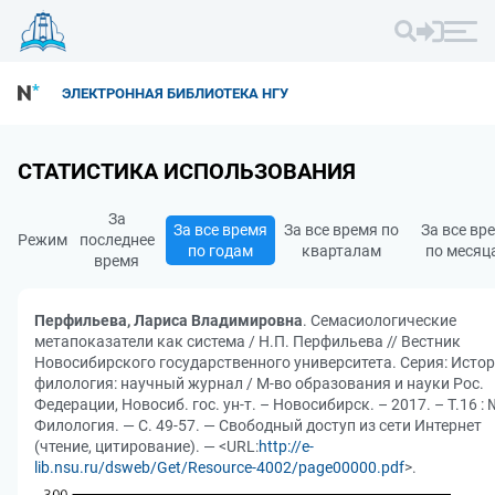
ЭЛЕКТРОННАЯ БИБЛИОТЕКА НГУ
СТАТИСТИКА ИСПОЛЬЗОВАНИЯ
За
За все время
За все время по
За все вр
Режим
последнее
по годам
кварталам
по месяц
время
Перфильева, Лариса Владимировна
. Семасиологические
метапоказатели как система / Н.П. Перфильева // Вестник
Новосибирского государственного университета. Серия: Истор
филология: научный журнал / М-во образования и науки Рос.
Федерации, Новосиб. гос. ун-т. – Новосибирск. – 2017. – Т.16 : 
Филология. — С. 49-57. — Свободный доступ из сети Интернет
(чтение, цитирование). — <URL:
http://e-
lib.nsu.ru/dsweb/Get/Resource-4002/page00000.pdf
>.