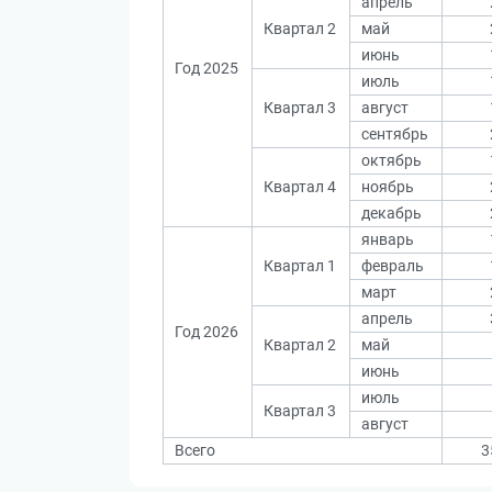
апрель
Квартал 2
май
июнь
Год 2025
июль
Квартал 3
август
сентябрь
октябрь
Квартал 4
ноябрь
декабрь
январь
Квартал 1
февраль
март
апрель
Год 2026
Квартал 2
май
июнь
июль
Квартал 3
август
Всего
3