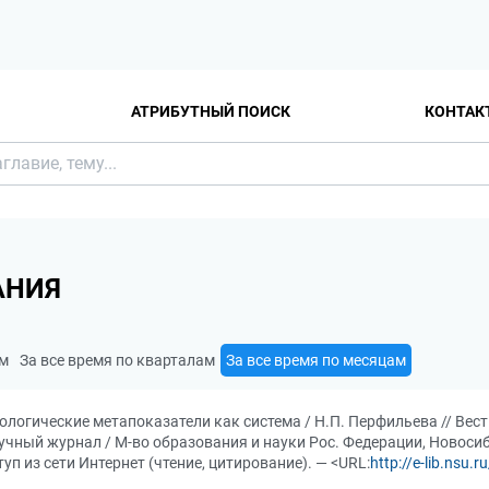
АТРИБУТНЫЙ ПОИСК
КОНТАК
АНИЯ
ам
За все время по кварталам
За все время по месяцам
иологические метапоказатели как система / Н.П. Перфильева // Ве
чный журнал / М-во образования и науки Рос. Федерации, Новосиб. г
уп из сети Интернет (чтение, цитирование). — <URL:
http://e-lib.nsu