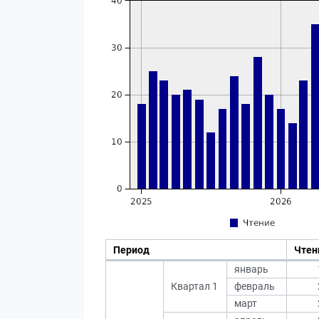
Период
Чтен
январь
Квартал 1
февраль
март