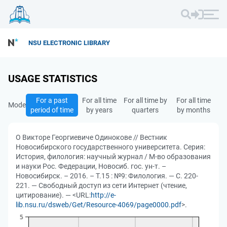
NSU ELECTRONIC LIBRARY
USAGE STATISTICS
For a past
For all time
For all time by
For all time
Mode
period of time
by years
quarters
by months
О Викторе Георгиевиче Одинокове // Вестник
Новосибирского государственного университета. Серия:
История, филология: научный журнал / М-во образования
и науки Рос. Федерации, Новосиб. гос. ун-т. –
Новосибирск. – 2016. – Т.15 : №9: Филология. — С. 220-
221. — Свободный доступ из сети Интернет (чтение,
цитирование). — <URL:
http://e-
lib.nsu.ru/dsweb/Get/Resource-4069/page0000.pdf
>.