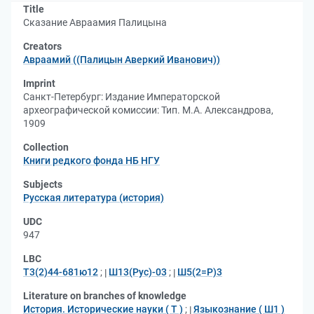
Title
Сказание Авраамия Палицына
Creators
Авраамий ((Палицын Аверкий Иванович))
Imprint
Санкт-Петербург: Издание Императорской
археографической комиссии: Тип. М.А. Александрова,
1909
Collection
Книги редкого фонда НБ НГУ
Subjects
Русская литература (история)
UDC
947
LBC
Т3(2)44-681ю12
;
Ш13(Рус)-03
;
Ш5(2=Р)3
Literature on branches of knowledge
История. Исторические науки ( Т )
;
Языкознание ( Ш1 )