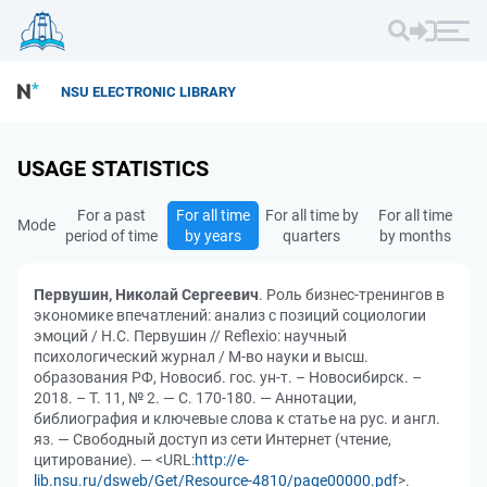
NSU ELECTRONIC LIBRARY
USAGE STATISTICS
For a past
For all time
For all time by
For all time
Mode
period of time
by years
quarters
by months
Первушин, Николай Сергеевич
. Роль бизнес-тренингов в
экономике впечатлений: анализ с позиций социологии
эмоций / Н.С. Первушин // Reflexio: научный
психологический журнал / М-во науки и высш.
образования РФ, Новосиб. гос. ун-т. – Новосибирск. –
2018. – Т. 11, № 2. — С. 170-180. — Аннотации,
библиография и ключевые слова к статье на рус. и англ.
яз. — Свободный доступ из сети Интернет (чтение,
цитирование). — <URL:
http://e-
lib.nsu.ru/dsweb/Get/Resource-4810/page00000.pdf
>.